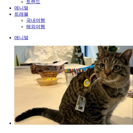
트렌드
애니멀
트래블
국내여행
해외여행
애니멀