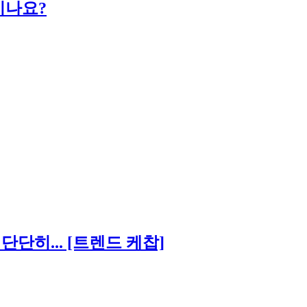
시나요?
단히... [트렌드 케찹]