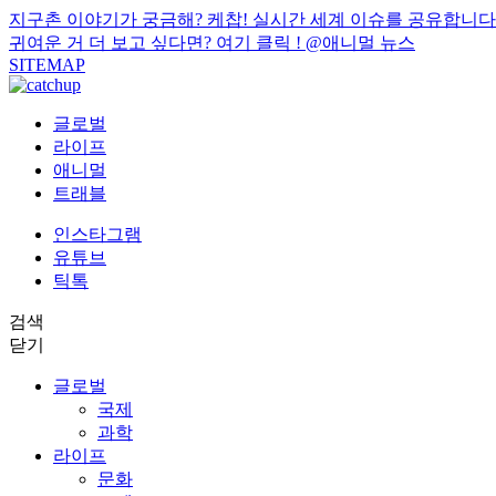
지구촌 이야기가 궁금해? 케찹! 실시간 세계 이슈를 공유합니다
귀여운 거 더 보고 싶다면? 여기 클릭 !
@애니멀 뉴스
SITEMAP
글로벌
라이프
애니멀
트래블
인스타그램
유튜브
틱톡
검색
닫기
글로벌
국제
과학
라이프
문화