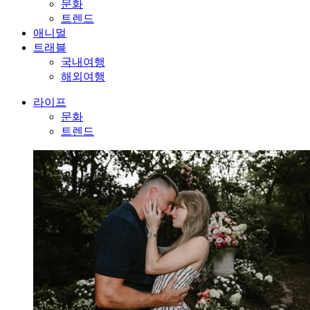
문화
트렌드
애니멀
트래블
국내여행
해외여행
라이프
문화
트렌드