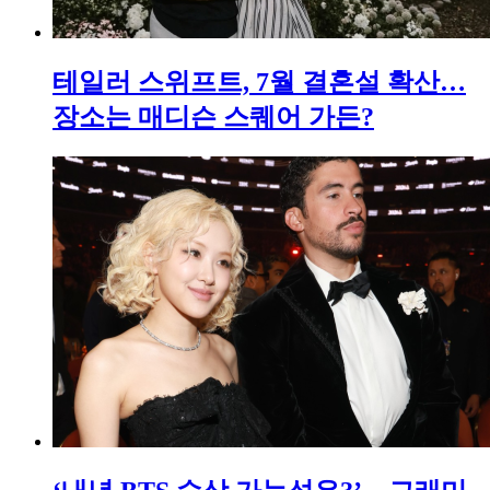
테일러 스위프트, 7월 결혼설 확산…
장소는 매디슨 스퀘어 가든?