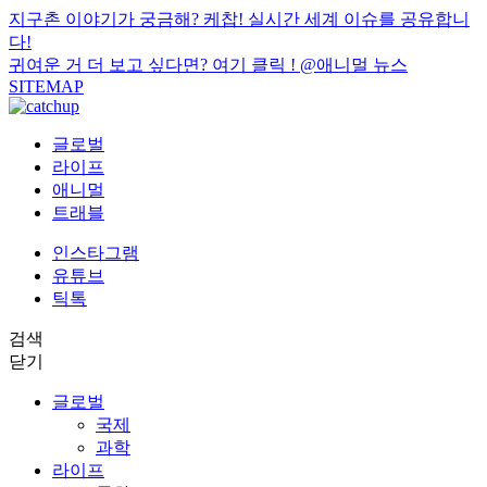
지구촌 이야기가 궁금해? 케찹! 실시간 세계 이슈를 공유합니
다!
귀여운 거 더 보고 싶다면? 여기 클릭 !
@애니멀 뉴스
SITEMAP
글로벌
라이프
애니멀
트래블
인스타그램
유튜브
틱톡
검색
닫기
글로벌
국제
과학
라이프