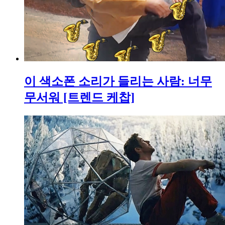
이 색소폰 소리가 들리는 사람: 너무
무서워 [트렌드 케찹]