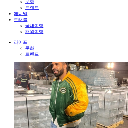
문화
트렌드
애니멀
트래블
국내여행
해외여행
라이프
문화
트렌드