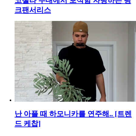
코첼라 무대에서 보석함 자랑하는 핑
크팬서리스
난 아플 때 하모니카를 연주해.. [트렌
드 케찹]