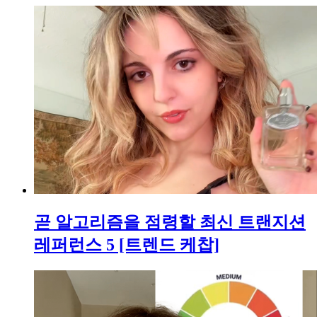
곧 알고리즘을 점령할 최신 트랜지션
레퍼런스 5 [트렌드 케찹]