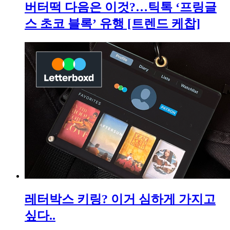
버터떡 다음은 이것?…틱톡 ‘프링글
스 초코 블록’ 유행 [트렌드 케찹]
레터박스 키링? 이거 심하게 가지고
싶다..