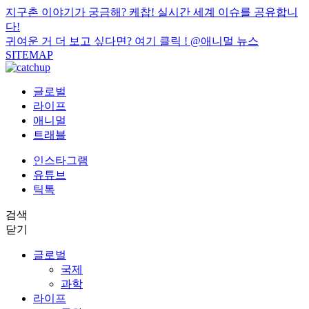
지구촌 이야기가 궁금해? 케찹! 실시간 세계 이슈를 공유합니
다!
귀여운 거 더 보고 싶다면? 여기 클릭 !
@애니멀 뉴스
SITEMAP
글로벌
라이프
애니멀
트래블
인스타그램
유튜브
틱톡
검색
닫기
글로벌
국제
과학
라이프