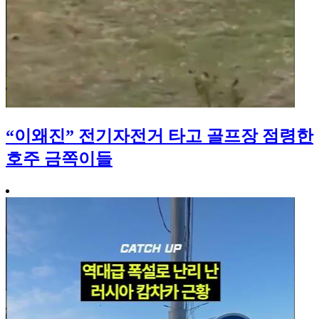
“이왜진” 전기자전거 타고 골프장 점령한
호주 금쪽이들