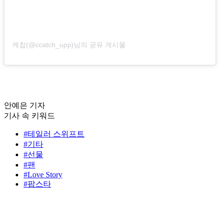
케찹(@ccatch_upp)님의 공유 게시물
안예은 기자
기사 속 키워드
#테일러 스위프트
#기타
#선물
#팬
#Love Story
#팝스타