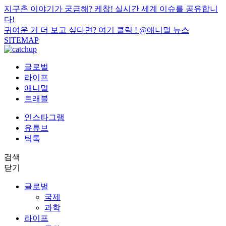
지구촌 이야기가 궁금해? 케찹! 실시간 세계 이슈를 공유합니
다!
귀여운 거 더 보고 싶다면? 여기 클릭 !
@애니멀 뉴스
SITEMAP
글로벌
라이프
애니멀
트래블
인스타그램
유튜브
틱톡
검색
닫기
글로벌
국제
과학
라이프