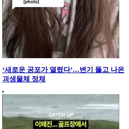
‘새로운 공포가 열렸다’…변기 뚫고 나온
괴생물체 정체