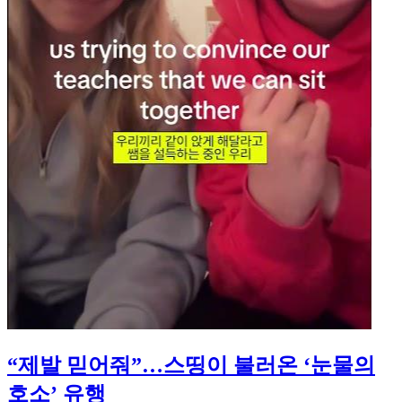
“제발 믿어줘”…스띵이 불러온 ‘눈물의
호소’ 유행