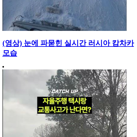
(영상) 눈에 파묻힌 실시간 러시아 캄차카
모습