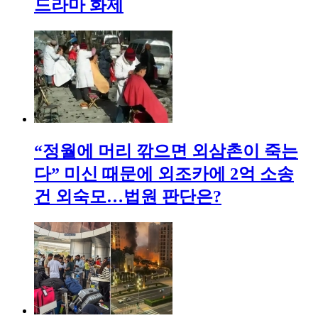
드라마 화제
“정월에 머리 깎으면 외삼촌이 죽는
다” 미신 때문에 외조카에 2억 소송
건 외숙모…법원 판단은?