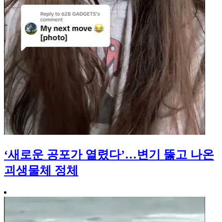
‘새로운 공포가 열렸다’…변기 뚫고 나온
괴생물체 정체