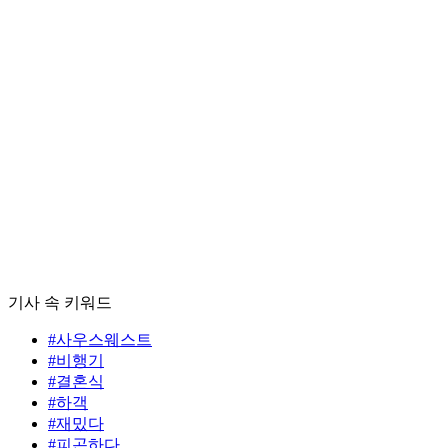
기사 속 키워드
#사우스웨스트
#비행기
#결혼식
#하객
#재밌다
#피곤하다