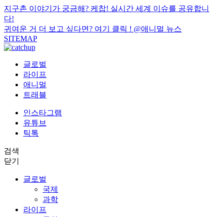
지구촌 이야기가 궁금해? 케찹! 실시간 세계 이슈를 공유합니
다!
귀여운 거 더 보고 싶다면? 여기 클릭 !
@애니멀 뉴스
SITEMAP
글로벌
라이프
애니멀
트래블
인스타그램
유튜브
틱톡
검색
닫기
글로벌
국제
과학
라이프