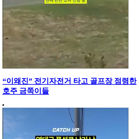
“이왜진” 전기자전거 타고 골프장 점령한
호주 금쪽이들