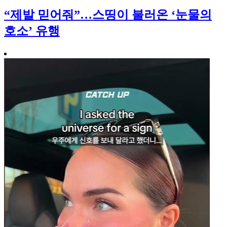
“제발 믿어줘”…스띵이 불러온 ‘눈물의
호소’ 유행