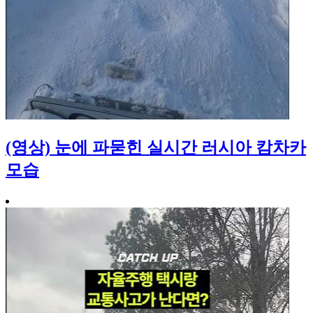
(영상) 눈에 파묻힌 실시간 러시아 캄차카
모습