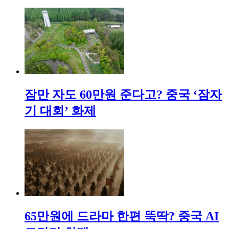
잠만 자도 60만원 준다고? 중국 ‘잠자
기 대회’ 화제
65만원에 드라마 한편 뚝딱? 중국 AI