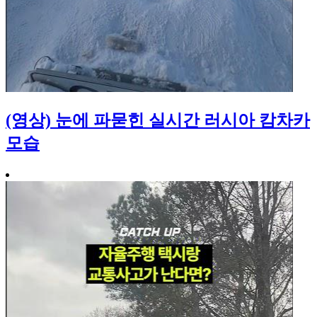
(영상) 눈에 파묻힌 실시간 러시아 캄차카
모습