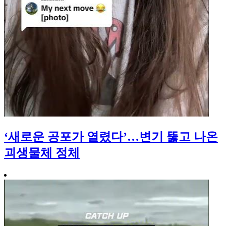
‘새로운 공포가 열렸다’…변기 뚫고 나온
괴생물체 정체