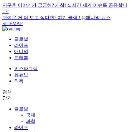
지구촌 이야기가 궁금해? 케찹! 실시간 세계 이슈를 공유합니
다!
귀여운 거 더 보고 싶다면? 여기 클릭 !
@애니멀 뉴스
SITEMAP
글로벌
라이프
애니멀
트래블
인스타그램
유튜브
틱톡
검색
닫기
글로벌
국제
과학
라이프