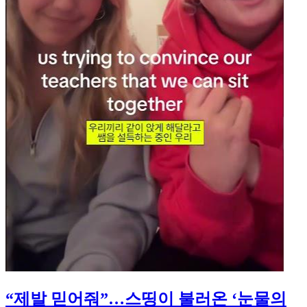
“제발 믿어줘”…스띵이 불러온 ‘눈물의