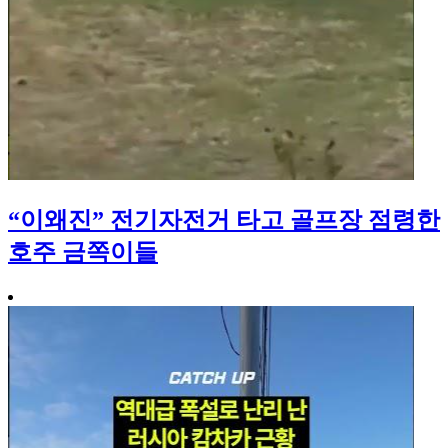
“이왜진” 전기자전거 타고 골프장 점령한
호주 금쪽이들