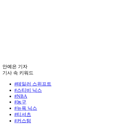
안예은 기자
기사 속 키워드
#테일러 스위프트
#스티비 닉스
#NBA
#농구
#뉴욕 닉스
#티셔츠
#커스텀