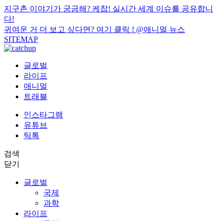
지구촌 이야기가 궁금해? 케찹! 실시간 세계 이슈를 공유합니
다!
귀여운 거 더 보고 싶다면? 여기 클릭 !
@애니멀 뉴스
SITEMAP
글로벌
라이프
애니멀
트래블
인스타그램
유튜브
틱톡
검색
닫기
글로벌
국제
과학
라이프