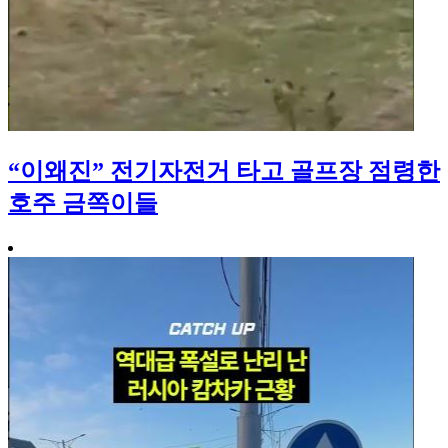
“이왜진” 전기자전거 타고 골프장 점령한
호주 금쪽이들