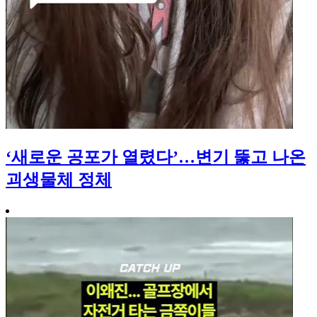
‘새로운 공포가 열렸다’…변기 뚫고 나온
괴생물체 정체