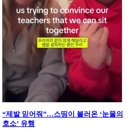
“제발 믿어줘”…스띵이 불러온 ‘눈물의
호소’ 유행