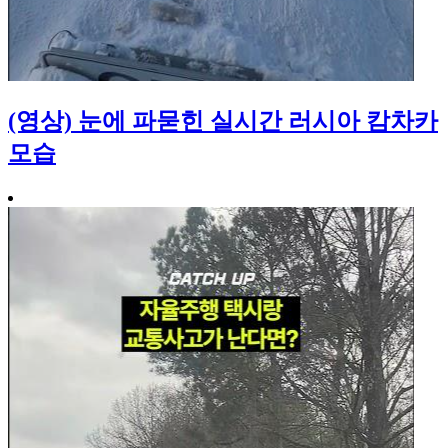
(영상) 눈에 파묻힌 실시간 러시아 캄차카
모습