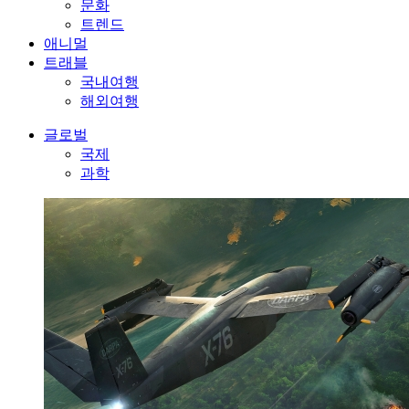
문화
트렌드
애니멀
트래블
국내여행
해외여행
글로벌
국제
과학