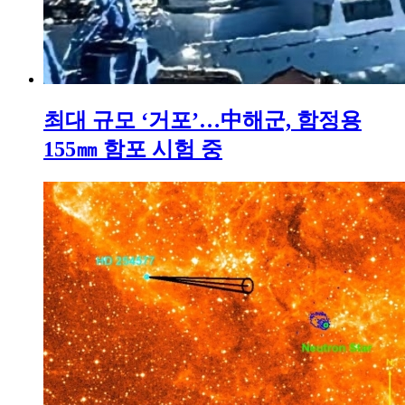
최대 규모 ‘거포’…中해군, 함정용
155㎜ 함포 시험 중