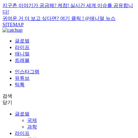
지구촌 이야기가 궁금해? 케찹! 실시간 세계 이슈를 공유합니
다!
귀여운 거 더 보고 싶다면? 여기 클릭 !
@애니멀 뉴스
SITEMAP
글로벌
라이프
애니멀
트래블
인스타그램
유튜브
틱톡
검색
닫기
글로벌
국제
과학
라이프