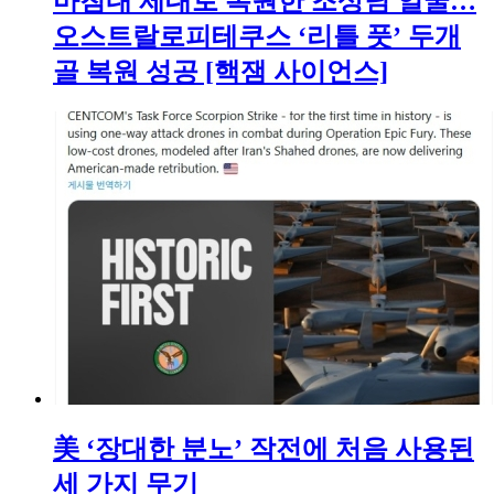
마침내 제대로 복원한 조상님 얼굴…
오스트랄로피테쿠스 ‘리틀 풋’ 두개
골 복원 성공 [핵잼 사이언스]
美 ‘장대한 분노’ 작전에 처음 사용된
세 가지 무기