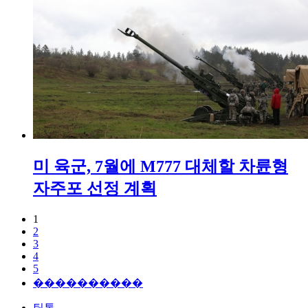
미 육군, 7월에 M777 대체할 차륜형
자주포 선정 계획
1
2
3
4
5
����������
틱톡