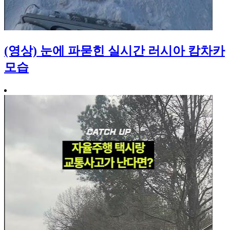
(영상) 눈에 파묻힌 실시간 러시아 캄차카
모습