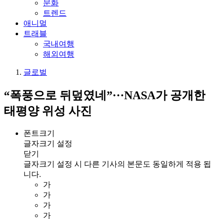
문화
트렌드
애니멀
트래블
국내여행
해외여행
글로벌
“폭풍으로 뒤덮였네”···NASA가 공개한
태평양 위성 사진
폰트크기
글자크기 설정
닫기
글자크기 설정 시 다른 기사의 본문도 동일하게 적용 됩
니다.
가
가
가
가