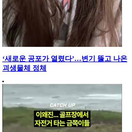
‘새로운 공포가 열렸다’…변기 뚫고 나온
괴생물체 정체