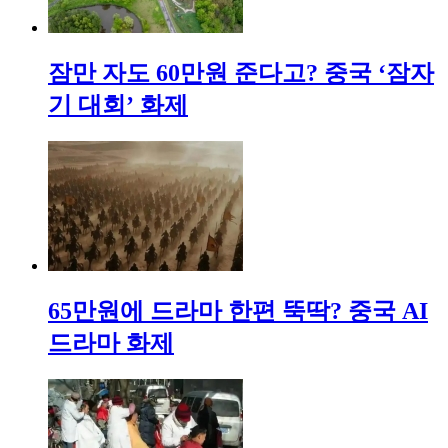
잠만 자도 60만원 준다고? 중국 ‘잠자
기 대회’ 화제
65만원에 드라마 한편 뚝딱? 중국 AI
드라마 화제