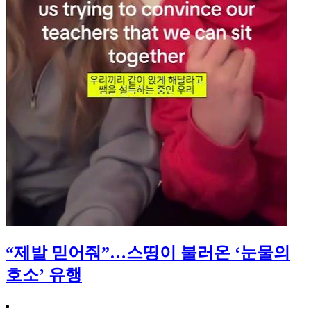
“제발 믿어줘”…스띵이 불러온 ‘눈물의
호소’ 유행