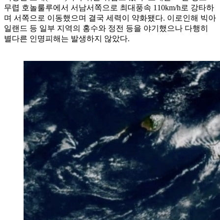
무렵 호놀룰루에서 서남서쪽으로 최대풍속 110km/h로 강타하
며 서쪽으로 이동했으며 결국 세력이 약화됐다. 이로인해 빅아
일랜드 등 일부 지역의 홍수와 정전 등을 야기했으나 다행히
별다른 인명피해는 발생하지 않았다.