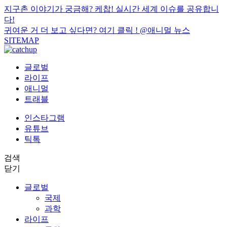
지구촌 이야기가 궁금해? 케찹! 실시간 세계 이슈를 공유합니
다!
귀여운 거 더 보고 싶다면? 여기 클릭 !
@애니멀 뉴스
SITEMAP
글로벌
라이프
애니멀
트래블
인스타그램
유튜브
틱톡
검색
닫기
글로벌
국제
과학
라이프