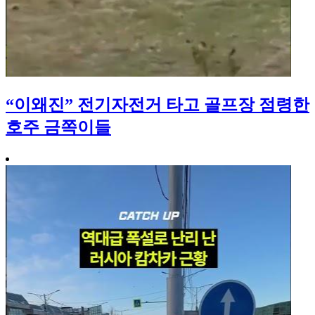
“이왜진” 전기자전거 타고 골프장 점령한
호주 금쪽이들