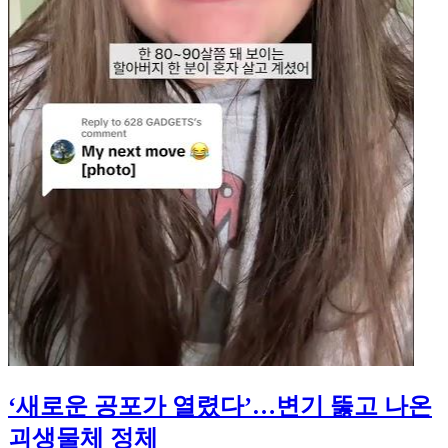
‘새로운 공포가 열렸다’…변기 뚫고 나온
괴생물체 정체