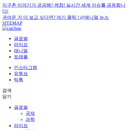
지구촌 이야기가 궁금해? 케찹! 실시간 세계 이슈를 공유합니
다!
귀여운 거 더 보고 싶다면? 여기 클릭 !
@애니멀 뉴스
SITEMAP
글로벌
라이프
애니멀
트래블
인스타그램
유튜브
틱톡
검색
닫기
글로벌
국제
과학
라이프