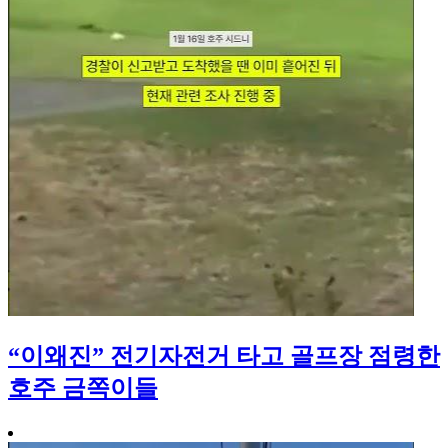
“이왜진” 전기자전거 타고 골프장 점령한
호주 금쪽이들