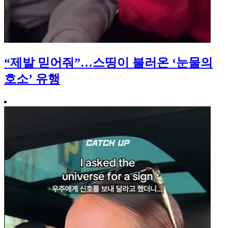
“제발 믿어줘”…스띵이 불러온 ‘눈물의
호소’ 유행