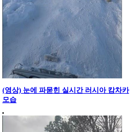
(영상) 눈에 파묻힌 실시간 러시아 캄차카
모습