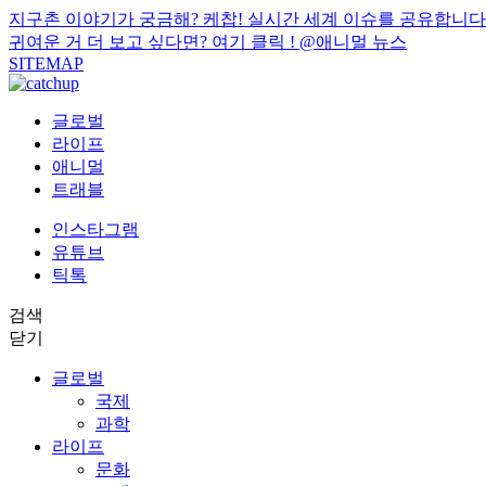
지구촌 이야기가 궁금해? 케찹! 실시간 세계 이슈를 공유합니다
귀여운 거 더 보고 싶다면? 여기 클릭 !
@애니멀 뉴스
SITEMAP
글로벌
라이프
애니멀
트래블
인스타그램
유튜브
틱톡
검색
닫기
글로벌
국제
과학
라이프
문화