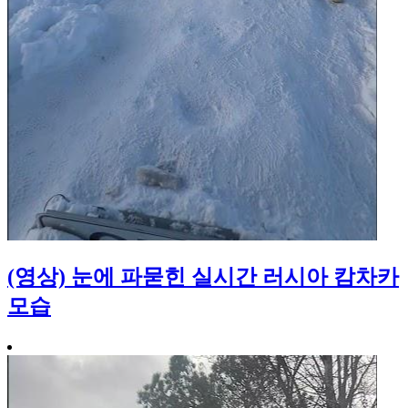
(영상) 눈에 파묻힌 실시간 러시아 캄차카
모습