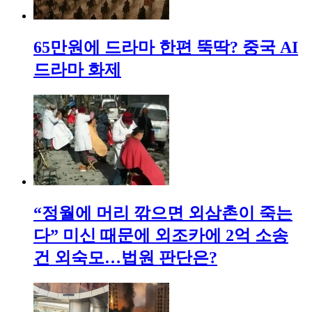
65만원에 드라마 한편 뚝딱? 중국 AI
드라마 화제
“정월에 머리 깎으면 외삼촌이 죽는
다” 미신 때문에 외조카에 2억 소송
건 외숙모…법원 판단은?