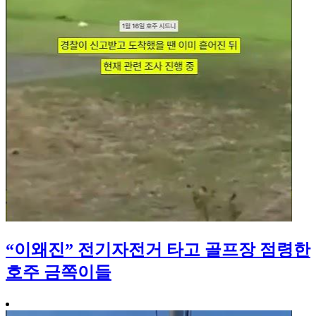
“이왜진” 전기자전거 타고 골프장 점령한
호주 금쪽이들