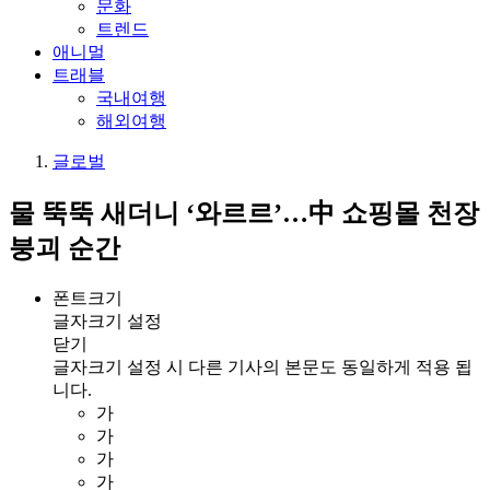
문화
트렌드
애니멀
트래블
국내여행
해외여행
글로벌
물 뚝뚝 새더니 ‘와르르’…中 쇼핑몰 천장
붕괴 순간
폰트크기
글자크기 설정
닫기
글자크기 설정 시 다른 기사의 본문도 동일하게 적용 됩
니다.
가
가
가
가