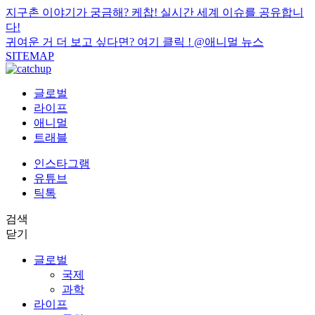
지구촌 이야기가 궁금해? 케찹! 실시간 세계 이슈를 공유합니
다!
귀여운 거 더 보고 싶다면? 여기 클릭 !
@애니멀 뉴스
SITEMAP
글로벌
라이프
애니멀
트래블
인스타그램
유튜브
틱톡
검색
닫기
글로벌
국제
과학
라이프