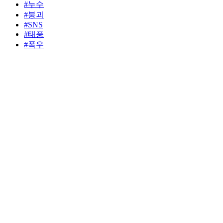
#누수
#붕괴
#SNS
#태풍
#폭우