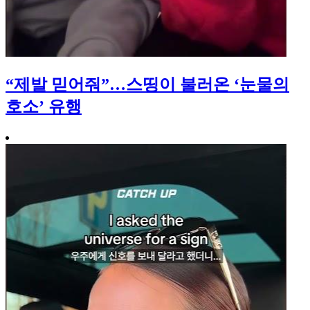
“제발 믿어줘”…스띵이 불러온 ‘눈물의
호소’ 유행