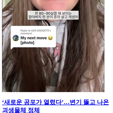
‘새로운 공포가 열렸다’…변기 뚫고 나온
괴생물체 정체