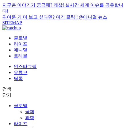
지구촌 이야기가 궁금해? 케찹! 실시간 세계 이슈를 공유합니
다!
귀여운 거 더 보고 싶다면? 여기 클릭 !
@애니멀 뉴스
SITEMAP
글로벌
라이프
애니멀
트래블
인스타그램
유튜브
틱톡
검색
닫기
글로벌
국제
과학
라이프