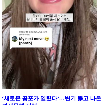
‘새로운 공포가 열렸다’…변기 뚫고 나온