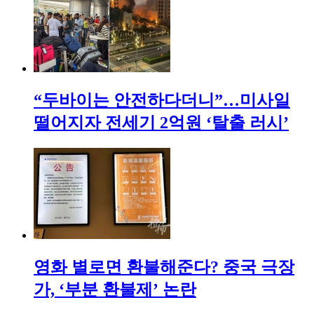
“두바이는 안전하다더니”…미사일
떨어지자 전세기 2억원 ‘탈출 러시’
영화 별로면 환불해준다? 중국 극장
가, ‘부분 환불제’ 논란