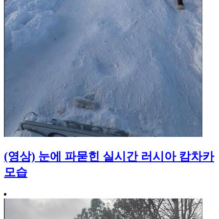
(영상) 눈에 파묻힌 실시간 러시아 캄차카
모습