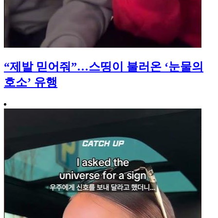
“제발 믿어줘”…스띵이 불러온 ‘눈물의
호소’ 유행