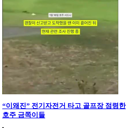
“이왜진” 전기자전거 타고 골프장 점령한
호주 금쪽이들