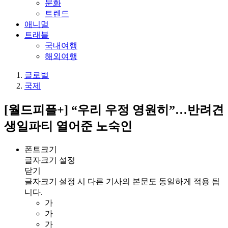
문화
트렌드
애니멀
트래블
국내여행
해외여행
글로벌
국제
[월드피플+] “우리 우정 영원히”…반려견
생일파티 열어준 노숙인
폰트크기
글자크기 설정
닫기
글자크기 설정 시 다른 기사의 본문도 동일하게 적용 됩
니다.
가
가
가