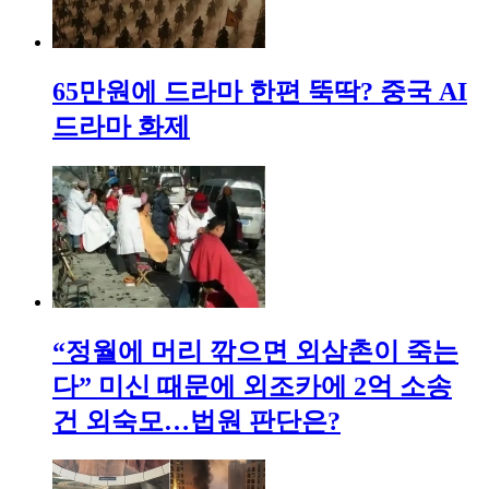
65만원에 드라마 한편 뚝딱? 중국 AI
드라마 화제
“정월에 머리 깎으면 외삼촌이 죽는
다” 미신 때문에 외조카에 2억 소송
건 외숙모…법원 판단은?