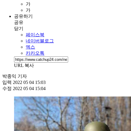
가
가
공유하기
공유
닫기
페이스북
네이버블로그
엑스
카카오톡
URL 복사
박종익 기자
입력
2022 05 04 15:03
수정
2022 05 04 15:04