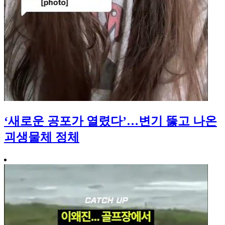
‘새로운 공포가 열렸다’…변기 뚫고 나온
괴생물체 정체