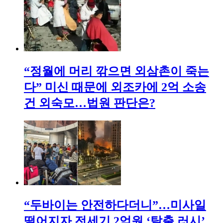
“정월에 머리 깎으면 외삼촌이 죽는
다” 미신 때문에 외조카에 2억 소송
건 외숙모…법원 판단은?
“두바이는 안전하다더니”…미사일
떨어지자 전세기 2억원 ‘탈출 러시’