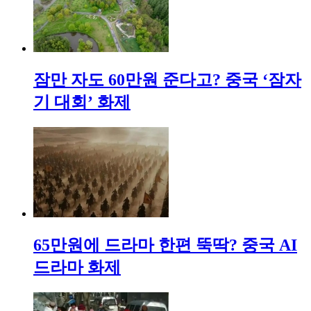
잠만 자도 60만원 준다고? 중국 ‘잠자
기 대회’ 화제
65만원에 드라마 한편 뚝딱? 중국 AI
드라마 화제