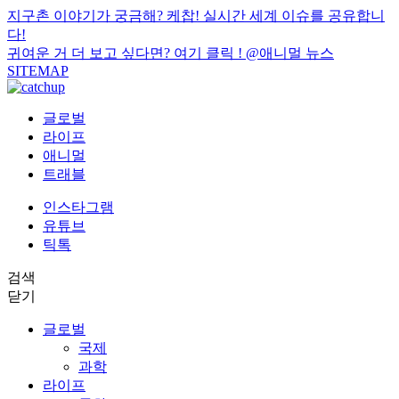
지구촌 이야기가 궁금해? 케찹! 실시간 세계 이슈를 공유합니
다!
귀여운 거 더 보고 싶다면? 여기 클릭 !
@애니멀 뉴스
SITEMAP
글로벌
라이프
애니멀
트래블
인스타그램
유튜브
틱톡
검색
닫기
글로벌
국제
과학
라이프