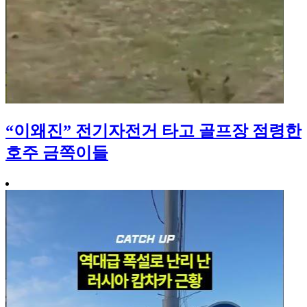
“이왜진” 전기자전거 타고 골프장 점령한
호주 금쪽이들