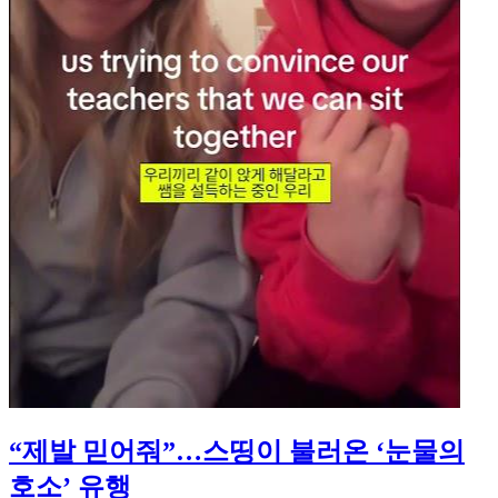
“제발 믿어줘”…스띵이 불러온 ‘눈물의
호소’ 유행