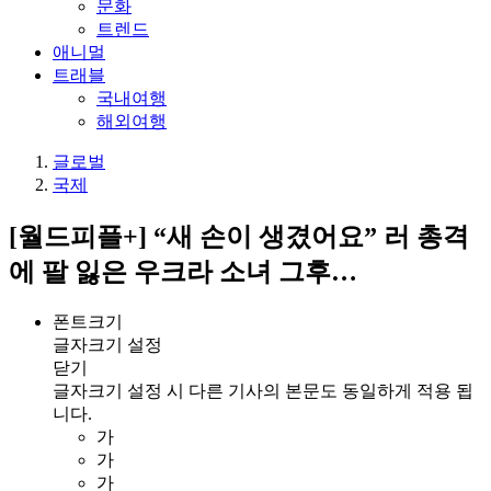
문화
트렌드
애니멀
트래블
국내여행
해외여행
글로벌
국제
[월드피플+] “새 손이 생겼어요” 러 총격
에 팔 잃은 우크라 소녀 그후…
폰트크기
글자크기 설정
닫기
글자크기 설정 시 다른 기사의 본문도 동일하게 적용 됩
니다.
가
가
가