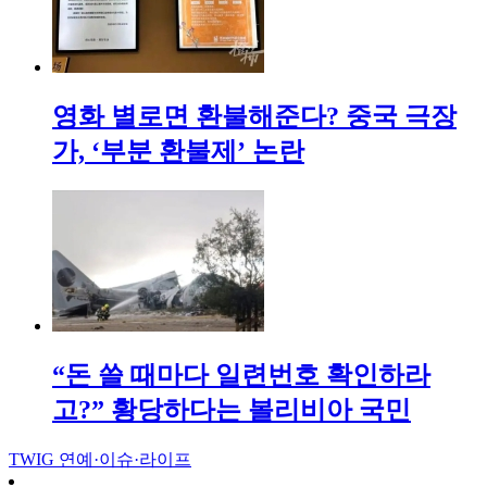
영화 별로면 환불해준다? 중국 극장
가, ‘부분 환불제’ 논란
“돈 쓸 때마다 일련번호 확인하라
고?” 황당하다는 볼리비아 국민
TWIG
연예·이슈·라이프