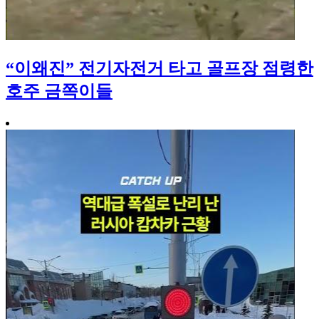
“이왜진” 전기자전거 타고 골프장 점령한
호주 금쪽이들