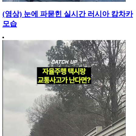
(영상) 눈에 파묻힌 실시간 러시아 캄차카
모습