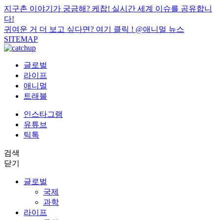
지구촌 이야기가 궁금해? 케찹! 실시간 세계 이슈를 공유합니
다!
귀여운 거 더 보고 싶다면? 여기 클릭 !
@애니멀 뉴스
SITEMAP
글로벌
라이프
애니멀
트래블
인스타그램
유튜브
틱톡
검색
닫기
글로벌
국제
과학
라이프