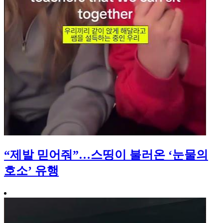
“제발 믿어줘”…스띵이 불러온 ‘눈물의
호소’ 유행