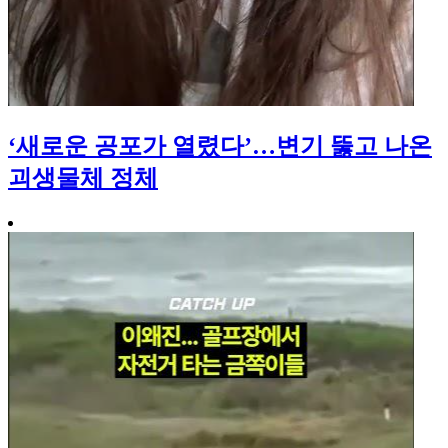
‘새로운 공포가 열렸다’…변기 뚫고 나온
괴생물체 정체