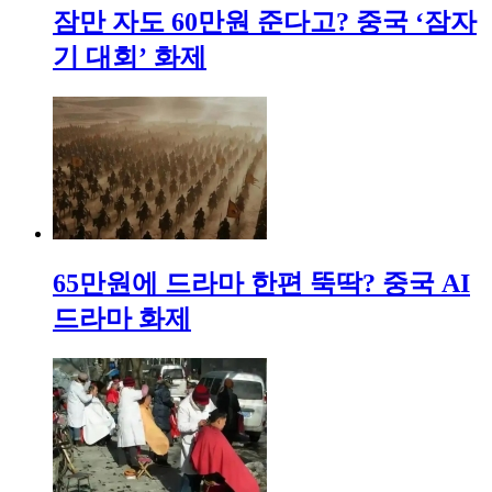
잠만 자도 60만원 준다고? 중국 ‘잠자
기 대회’ 화제
65만원에 드라마 한편 뚝딱? 중국 AI
드라마 화제