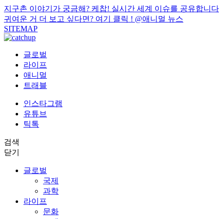
지구촌 이야기가 궁금해? 케찹! 실시간 세계 이슈를 공유합니다
귀여운 거 더 보고 싶다면? 여기 클릭 !
@애니멀 뉴스
SITEMAP
글로벌
라이프
애니멀
트래블
인스타그램
유튜브
틱톡
검색
닫기
글로벌
국제
과학
라이프
문화