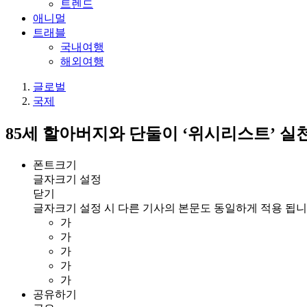
트렌드
애니멀
트래블
국내여행
해외여행
글로벌
국제
85세 할아버지와 단둘이 ‘위시리스트’ 실천
폰트크기
글자크기 설정
닫기
글자크기 설정 시 다른 기사의 본문도 동일하게 적용 됩니
가
가
가
가
가
공유하기