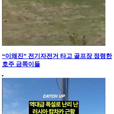
“이왜진” 전기자전거 타고 골프장 점령한
호주 금쪽이들