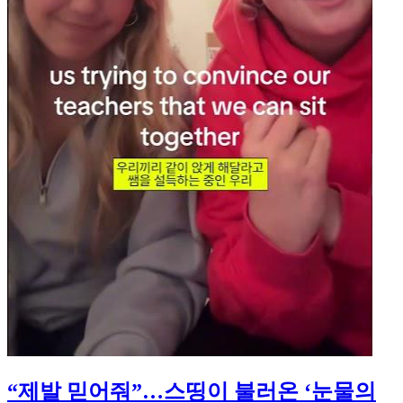
“제발 믿어줘”…스띵이 불러온 ‘눈물의