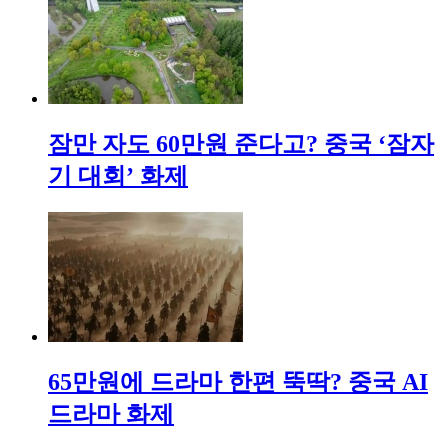
잠만 자도 60만원 준다고? 중국 ‘잠자
기 대회’ 화제
65만원에 드라마 한편 뚝딱? 중국 AI
드라마 화제