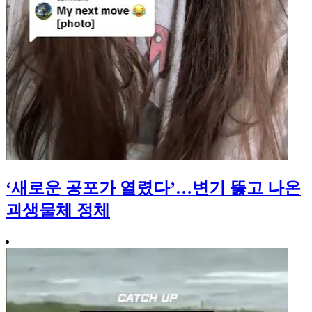
‘새로운 공포가 열렸다’…변기 뚫고 나온
괴생물체 정체