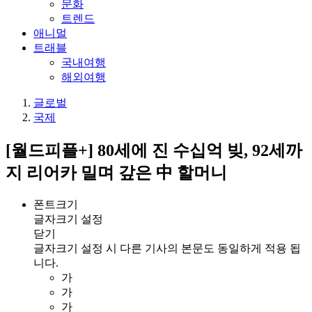
문화
트렌드
애니멀
트래블
국내여행
해외여행
글로벌
국제
[월드피플+] 80세에 진 수십억 빚, 92세까
지 리어카 밀며 갚은 中 할머니
폰트크기
글자크기 설정
닫기
글자크기 설정 시 다른 기사의 본문도 동일하게 적용 됩
니다.
가
가
가