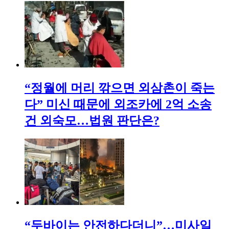
“정월에 머리 깎으면 외삼촌이 죽는
다” 미신 때문에 외조카에 2억 소송
건 외숙모…법원 판단은?
“두바이는 안전하다더니”…미사일