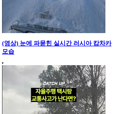
(영상) 눈에 파묻힌 실시간 러시아 캄차카
모습