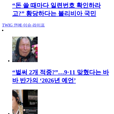
“돈 쓸 때마다 일련번호 확인하라
고?” 황당하다는 볼리비아 국민
TWIG
연예·이슈·라이프
“벌써 2개 적중?”…9·11 맞혔다는 바
바 반가의 ‘2026년 예언’