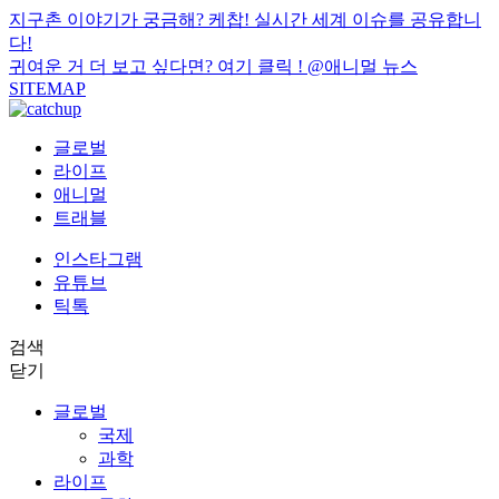
지구촌 이야기가 궁금해? 케찹! 실시간 세계 이슈를 공유합니
다!
귀여운 거 더 보고 싶다면? 여기 클릭 !
@애니멀 뉴스
SITEMAP
글로벌
라이프
애니멀
트래블
인스타그램
유튜브
틱톡
검색
닫기
글로벌
국제
과학
라이프