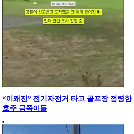
“이왜진” 전기자전거 타고 골프장 점령한
호주 금쪽이들