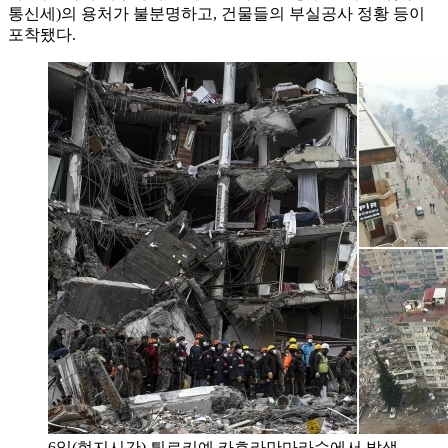
통신세)의 용처가 불분명하고, 건물들의 부실공사 정황 등이
포착됐다.
6일(현지시간) 튀르키예 카흐라만마라슈에서 발생