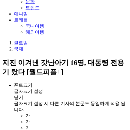
문화
트렌드
애니멀
트래블
국내여행
해외여행
글로벌
국제
지진 이겨낸 갓난아기 16명, 대통령 전용
기 탔다 [월드피플+]
폰트크기
글자크기 설정
닫기
글자크기 설정 시 다른 기사의 본문도 동일하게 적용 됩
니다.
가
가
가