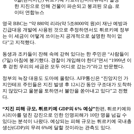
한 지진으로 인해 건물이 파손되고 붕괴된 모습. 로
이터 연합뉴스
영국 BBC는 “약 880억 리라(약 5조8000억 원)이 재난 예방과
긴급대응 개발에 사용된 것으로 추정하면서도 튀르키예 정부
는 이 세금이 어떻게 쓰이는지 공개적으로 설명한 적이 없
다”고 지적했다.
동생과 조카들이 잔해 속에 갇혀 있다는 한 주민은 “사람들이
(7일) 아침에 봉기했다. 경찰이 개입해야 한다”면서 “1999년 이
후 걷힌 우리의 세금은 모두 어디로 갔는가”라고 반문했다.
정부의 늑장 대응도 도마에 올랐다. AFP통신은 “진앙지인 가
지안테프 주민들은 지진 발생 후 12시간 동안 구조대가 도착하
지 않았다고 울분을 토하면서 불만을 쏟아내고 있다”고 전했
다.
“지진 피해 규모, 튀르키예 GDP의 6% 예상”
한편, 튀르키예와
시리아를 덮친 강진으로 인한 인명피해가 10만 명을 넘길 수
있다는 분석이 나왔다. 예상되는 피해 규모는 튀르키예 국내총
생산(GDP)의 무려 6%에 달할 것이라는 관측도 있다.