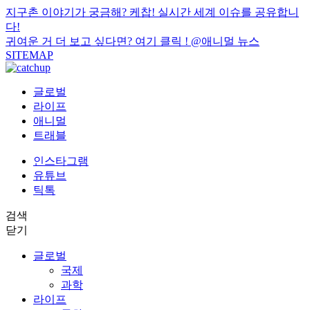
지구촌 이야기가 궁금해? 케찹! 실시간 세계 이슈를 공유합니
다!
귀여운 거 더 보고 싶다면? 여기 클릭 !
@애니멀 뉴스
SITEMAP
글로벌
라이프
애니멀
트래블
인스타그램
유튜브
틱톡
검색
닫기
글로벌
국제
과학
라이프