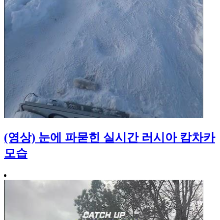
(영상) 눈에 파묻힌 실시간 러시아 캄차카
모습