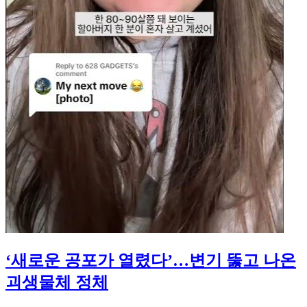
‘새로운 공포가 열렸다’…변기 뚫고 나온
괴생물체 정체