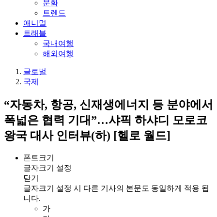
문화
트렌드
애니멀
트래블
국내여행
해외여행
글로벌
국제
“자동차, 항공, 신재생에너지 등 분야에서
폭넓은 협력 기대”…샤픽 하샤디 모로코
왕국 대사 인터뷰(하) [헬로 월드]
폰트크기
글자크기 설정
닫기
글자크기 설정 시 다른 기사의 본문도 동일하게 적용 됩
니다.
가