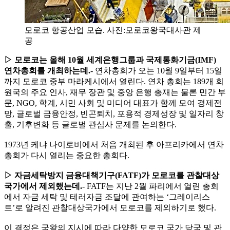
모로코 항공산업 모습. 사진:모로코왕국대사관 제
공
▷ 모로코는 올해 10월 세계은행그룹과 국제통화기금(IMF)
연차총회를 개최하는데.
- 연차총회가 오는 10월 9일부터 15일
까지 모로코 중부 마라케시에서 열린다. 연차 총회는 189개 회
원국의 주요 인사, 재무 장관 및 중앙 은행 총재는 물론 민간 부
문, NGO, 학계, 시민 사회 및 미디어 대표가 함께 모여 경제전
망, 글로벌 금융안정, 빈곤퇴치, 포용적 경제성장 및 일자리 창
출, 기후변화 등 글로벌 관심사 문제를 논의한다.
1973년 케냐 나이로비에서 처음 개최된 후 아프리카에서 연차
총회가 다시 열리는 중요한 총회다.
▷ 자금세탁방지 금융대책기구(FATF)가 모로코를 관찰대상
국가에서 제외했는데.
- FATF는 지난 2월 파리에서 열린 총회
에서 자금 세탁 및 테러자금 조달에 관여하는 ‘그레이리스
트’로 알려진 관찰대상국가에서 모로코를 제외하기로 했다.
이 결정은 국왕의 지시에 따라 다양한 모로코 국가 당국 및 관