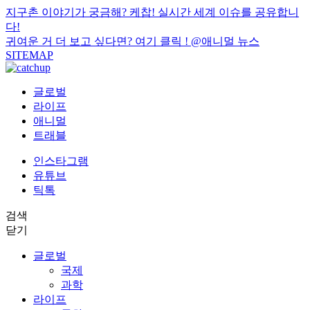
지구촌 이야기가 궁금해? 케찹! 실시간 세계 이슈를 공유합니
다!
귀여운 거 더 보고 싶다면? 여기 클릭 !
@애니멀 뉴스
SITEMAP
글로벌
라이프
애니멀
트래블
인스타그램
유튜브
틱톡
검색
닫기
글로벌
국제
과학
라이프