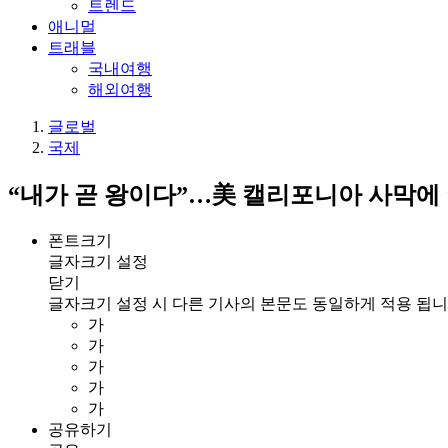
트렌드
애니멀
트래블
국내여행
해외여행
글로벌
국제
“내가 곧 왕이다”…美 캘리포니아 사막에 ‘
폰트크기
글자크기 설정
닫기
글자크기 설정 시 다른 기사의 본문도 동일하게 적용 됩니
가
가
가
가
가
공유하기