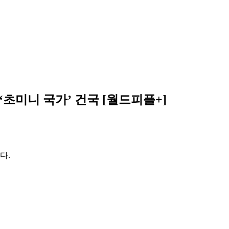
초미니 국가’ 건국 [월드피플+]
다.