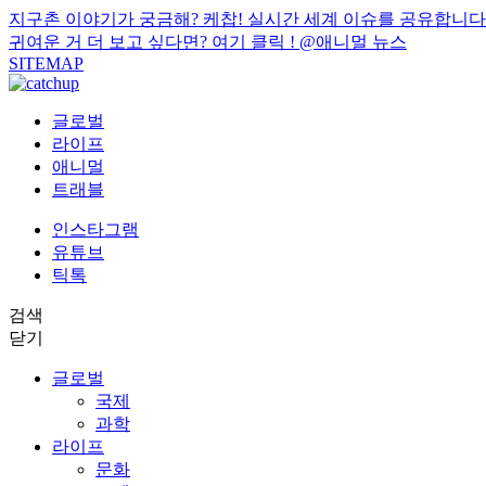
지구촌 이야기가 궁금해? 케찹! 실시간 세계 이슈를 공유합니다
귀여운 거 더 보고 싶다면? 여기 클릭 !
@애니멀 뉴스
SITEMAP
글로벌
라이프
애니멀
트래블
인스타그램
유튜브
틱톡
검색
닫기
글로벌
국제
과학
라이프
문화