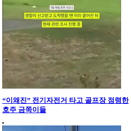
“이왜진” 전기자전거 타고 골프장 점령한
호주 금쪽이들