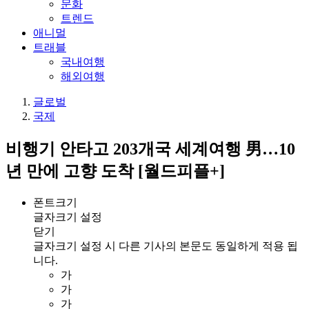
문화
트렌드
애니멀
트래블
국내여행
해외여행
글로벌
국제
비행기 안타고 203개국 세계여행 男…10
년 만에 고향 도착 [월드피플+]
폰트크기
글자크기 설정
닫기
글자크기 설정 시 다른 기사의 본문도 동일하게 적용 됩
니다.
가
가
가