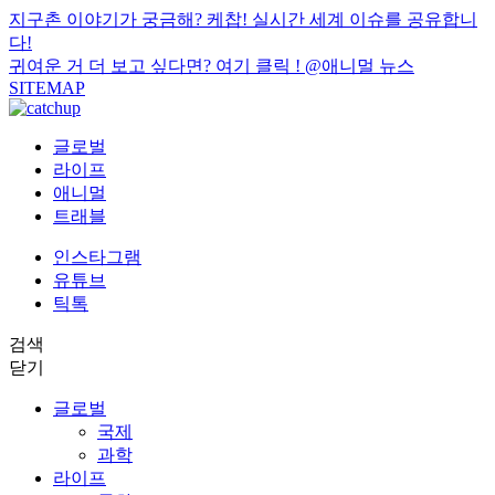
지구촌 이야기가 궁금해? 케찹! 실시간 세계 이슈를 공유합니
다!
귀여운 거 더 보고 싶다면? 여기 클릭 !
@애니멀 뉴스
SITEMAP
글로벌
라이프
애니멀
트래블
인스타그램
유튜브
틱톡
검색
닫기
글로벌
국제
과학
라이프