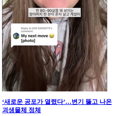
‘새로운 공포가 열렸다’…변기 뚫고 나온
괴생물체 정체