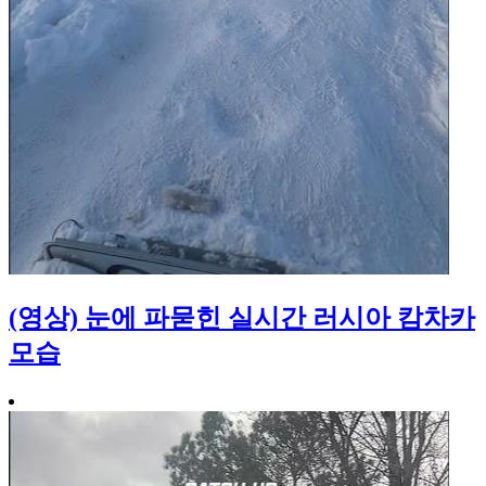
(영상) 눈에 파묻힌 실시간 러시아 캄차카
모습