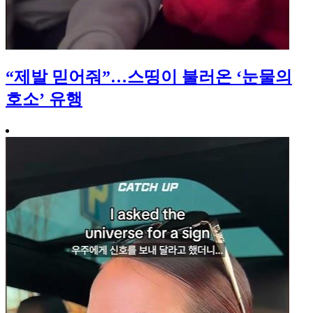
“제발 믿어줘”…스띵이 불러온 ‘눈물의
호소’ 유행