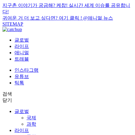
지구촌 이야기가 궁금해? 케찹! 실시간 세계 이슈를 공유합니
다!
귀여운 거 더 보고 싶다면? 여기 클릭 !
@애니멀 뉴스
SITEMAP
글로벌
라이프
애니멀
트래블
인스타그램
유튜브
틱톡
검색
닫기
글로벌
국제
과학
라이프