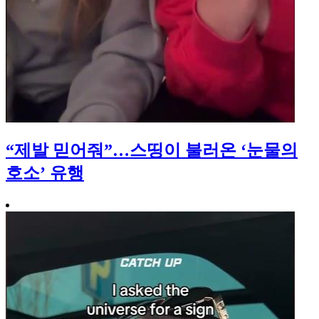
“제발 믿어줘”…스띵이 불러온 ‘눈물의
호소’ 유행