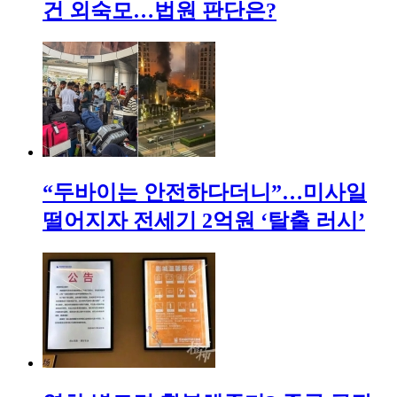
건 외숙모…법원 판단은?
“두바이는 안전하다더니”…미사일
떨어지자 전세기 2억원 ‘탈출 러시’