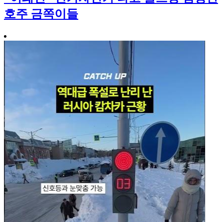
호주 금쪽이들