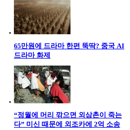
65만원에 드라마 한편 뚝딱? 중국 AI
드라마 화제
“정월에 머리 깎으면 외삼촌이 죽는
다” 미신 때문에 외조카에 2억 소송