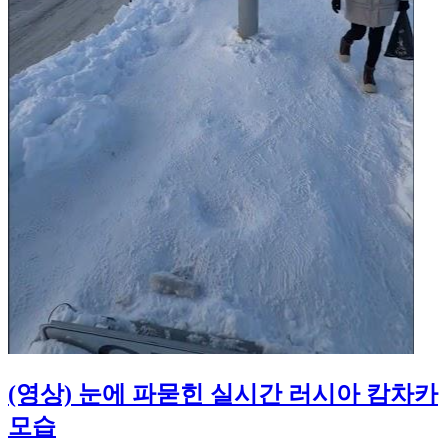
(영상) 눈에 파묻힌 실시간 러시아 캄차카
모습