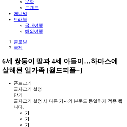
문화
트렌드
애니멀
트래블
국내여행
해외여행
글로벌
국제
6세 쌍둥이 딸과 4세 아들이…하마스에
살해된 일가족 [월드피플+]
폰트크기
글자크기 설정
닫기
글자크기 설정 시 다른 기사의 본문도 동일하게 적용 됩
니다.
가
가
가