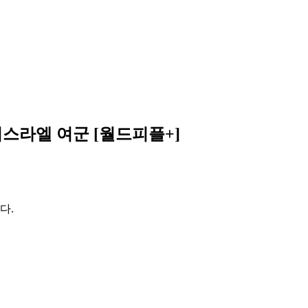
이스라엘 여군 [월드피플+]
다.