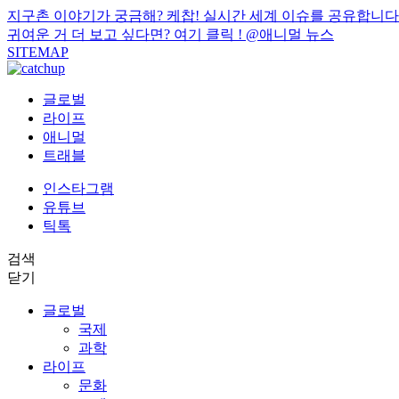
지구촌 이야기가 궁금해? 케찹! 실시간 세계 이슈를 공유합니다
귀여운 거 더 보고 싶다면? 여기 클릭 !
@애니멀 뉴스
SITEMAP
글로벌
라이프
애니멀
트래블
인스타그램
유튜브
틱톡
검색
닫기
글로벌
국제
과학
라이프
문화