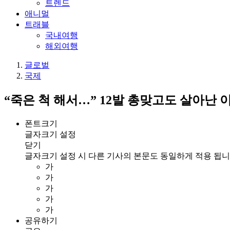
트렌드
애니멀
트래블
국내여행
해외여행
글로벌
국제
“죽은 척 해서…” 12발 총맞고도 살아난 
폰트크기
글자크기 설정
닫기
글자크기 설정 시 다른 기사의 본문도 동일하게 적용 됩니
가
가
가
가
가
공유하기