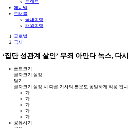
트렌드
애니멀
트래블
국내여행
해외여행
글로벌
국제
‘집단 성관계 살인’ 무죄 아만다 녹스, 다시
폰트크기
글자크기 설정
닫기
글자크기 설정 시 다른 기사의 본문도 동일하게 적용 됩니
가
가
가
가
가
공유하기