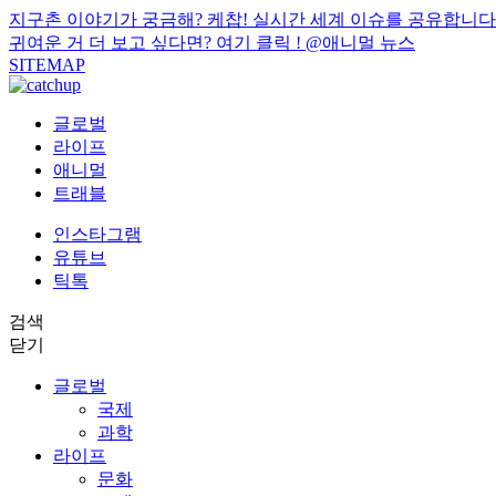
지구촌 이야기가 궁금해? 케찹! 실시간 세계 이슈를 공유합니다
귀여운 거 더 보고 싶다면? 여기 클릭 !
@애니멀 뉴스
SITEMAP
글로벌
라이프
애니멀
트래블
인스타그램
유튜브
틱톡
검색
닫기
글로벌
국제
과학
라이프
문화