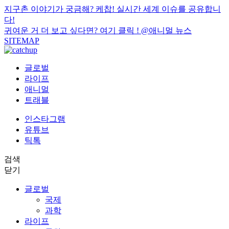
지구촌 이야기가 궁금해? 케찹! 실시간 세계 이슈를 공유합니
다!
귀여운 거 더 보고 싶다면? 여기 클릭 !
@애니멀 뉴스
SITEMAP
글로벌
라이프
애니멀
트래블
인스타그램
유튜브
틱톡
검색
닫기
글로벌
국제
과학
라이프