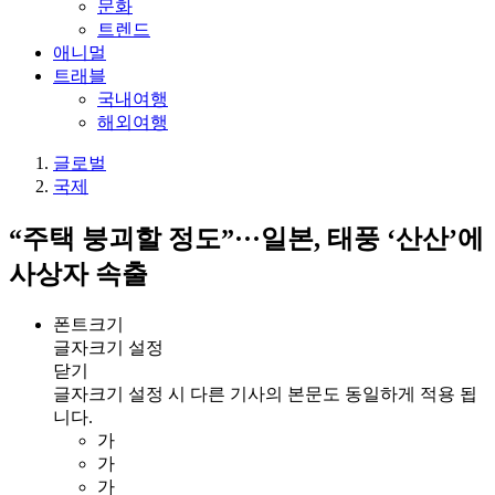
문화
트렌드
애니멀
트래블
국내여행
해외여행
글로벌
국제
“주택 붕괴할 정도”···일본, 태풍 ‘산산’에
사상자 속출
폰트크기
글자크기 설정
닫기
글자크기 설정 시 다른 기사의 본문도 동일하게 적용 됩
니다.
가
가
가