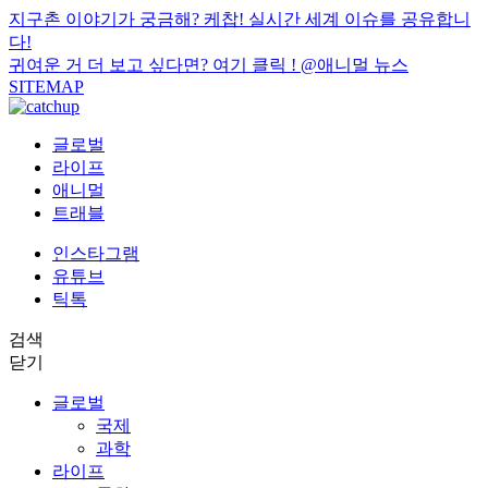
지구촌 이야기가 궁금해? 케찹! 실시간 세계 이슈를 공유합니
다!
귀여운 거 더 보고 싶다면? 여기 클릭 !
@애니멀 뉴스
SITEMAP
글로벌
라이프
애니멀
트래블
인스타그램
유튜브
틱톡
검색
닫기
글로벌
국제
과학
라이프