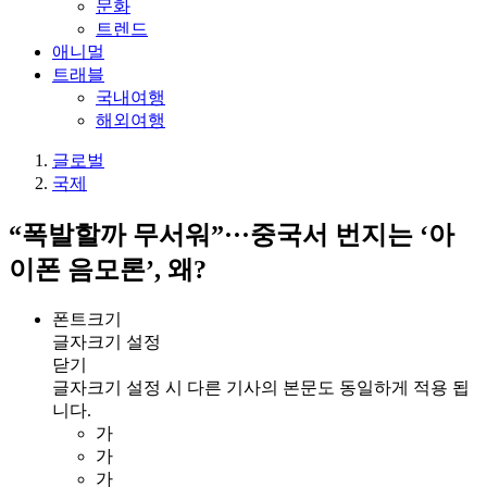
문화
트렌드
애니멀
트래블
국내여행
해외여행
글로벌
국제
“폭발할까 무서워”···중국서 번지는 ‘아
이폰 음모론’, 왜?
폰트크기
글자크기 설정
닫기
글자크기 설정 시 다른 기사의 본문도 동일하게 적용 됩
니다.
가
가
가