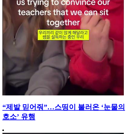
“제발 믿어줘”…스띵이 불러온 ‘눈물의
호소’ 유행