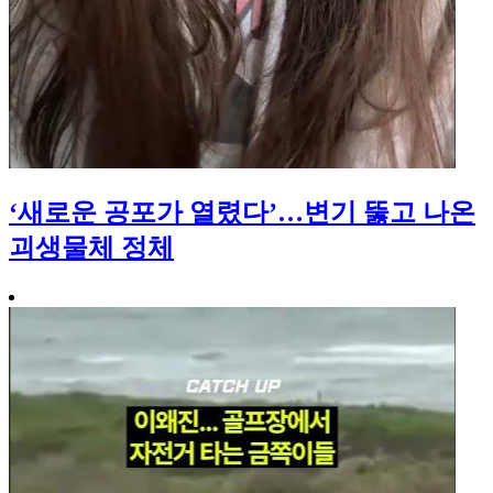
‘새로운 공포가 열렸다’…변기 뚫고 나온
괴생물체 정체