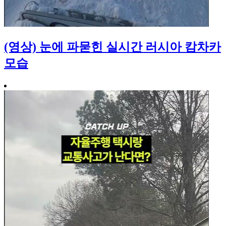
(영상) 눈에 파묻힌 실시간 러시아 캄차카
모습