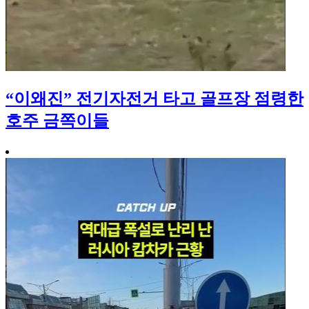
“이왜진” 전기자전거 타고 골프장 점령한
호주 금쪽이들