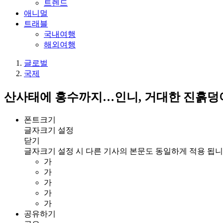
트렌드
애니멀
트래블
국내여행
해외여행
글로벌
국제
산사태에 홍수까지…인니, 거대한 진흙덩어
폰트크기
글자크기 설정
닫기
글자크기 설정 시 다른 기사의 본문도 동일하게 적용 됩니
가
가
가
가
가
공유하기