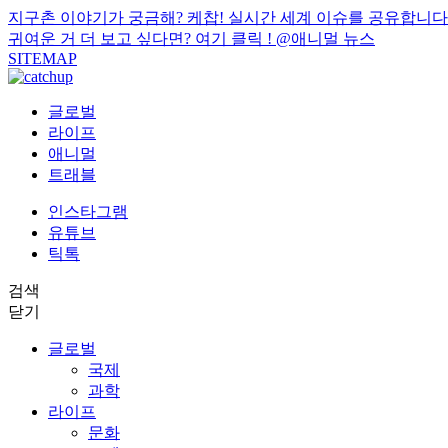
지구촌 이야기가 궁금해? 케찹! 실시간 세계 이슈를 공유합니다
귀여운 거 더 보고 싶다면? 여기 클릭 !
@애니멀 뉴스
SITEMAP
글로벌
라이프
애니멀
트래블
인스타그램
유튜브
틱톡
검색
닫기
글로벌
국제
과학
라이프
문화