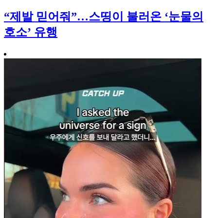
“제발 믿어줘”…스띵이 불러온 ‘눈물의
호소’ 유행