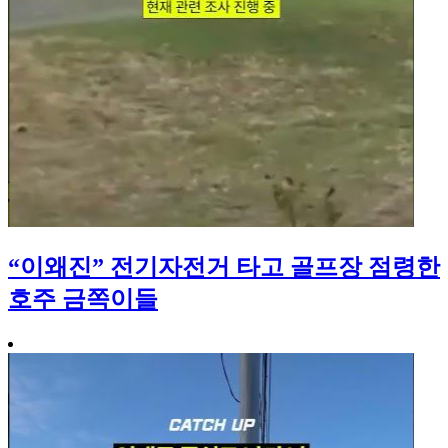
“이왜진” 전기자전거 타고 골프장 점령한
호주 금쪽이들