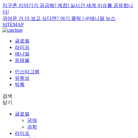
지구촌 이야기가 궁금해? 케찹! 실시간 세계 이슈를 공유합니
다!
귀여운 거 더 보고 싶다면? 여기 클릭 !
@애니멀 뉴스
SITEMAP
글로벌
라이프
애니멀
트래블
인스타그램
유튜브
틱톡
검색
닫기
글로벌
국제
과학
라이프