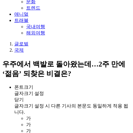
문화
트렌드
애니멀
트래블
국내여행
해외여행
글로벌
국제
우주에서 백발로 돌아왔는데…2주 만에
‘젊음’ 되찾은 비결은?
폰트크기
글자크기 설정
닫기
글자크기 설정 시 다른 기사의 본문도 동일하게 적용 됩
니다.
가
가
가