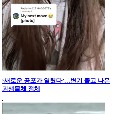
‘새로운 공포가 열렸다’…변기 뚫고 나온
괴생물체 정체