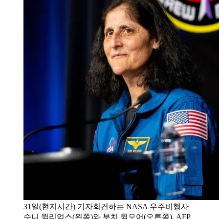
31일(현지시간) 기자회견하는 NASA 우주비행사
수니 윌리엄스(왼쪽)와 부치 윌모어(오른쪽). AFP