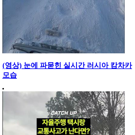
(영상) 눈에 파묻힌 실시간 러시아 캄차카
모습