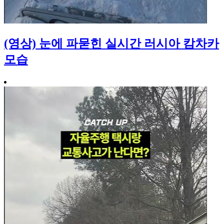
(영상) 눈에 파묻힌 실시간 러시아 캄차카
모습