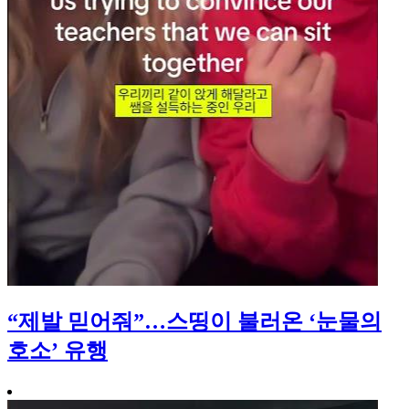
“제발 믿어줘”…스띵이 불러온 ‘눈물의
호소’ 유행