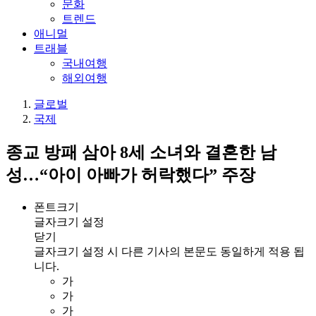
문화
트렌드
애니멀
트래블
국내여행
해외여행
글로벌
국제
종교 방패 삼아 8세 소녀와 결혼한 남
성…“아이 아빠가 허락했다” 주장
폰트크기
글자크기 설정
닫기
글자크기 설정 시 다른 기사의 본문도 동일하게 적용 됩
니다.
가
가
가