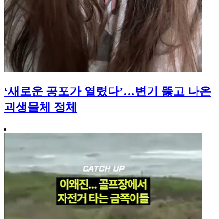
‘새로운 공포가 열렸다’…변기 뚫고 나온
괴생물체 정체