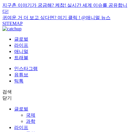
지구촌 이야기가 궁금해? 케찹! 실시간 세계 이슈를 공유합니
다!
귀여운 거 더 보고 싶다면? 여기 클릭 !
@애니멀 뉴스
SITEMAP
글로벌
라이프
애니멀
트래블
인스타그램
유튜브
틱톡
검색
닫기
글로벌
국제
과학
라이프