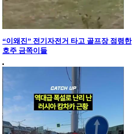
“이왜진” 전기자전거 타고 골프장 점령한
호주 금쪽이들