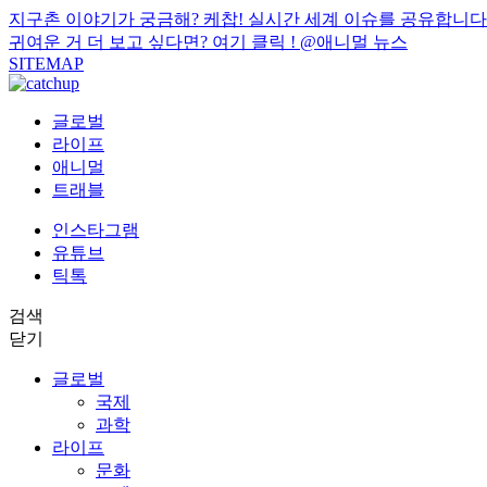
지구촌 이야기가 궁금해? 케찹! 실시간 세계 이슈를 공유합니다
귀여운 거 더 보고 싶다면? 여기 클릭 !
@애니멀 뉴스
SITEMAP
글로벌
라이프
애니멀
트래블
인스타그램
유튜브
틱톡
검색
닫기
글로벌
국제
과학
라이프
문화