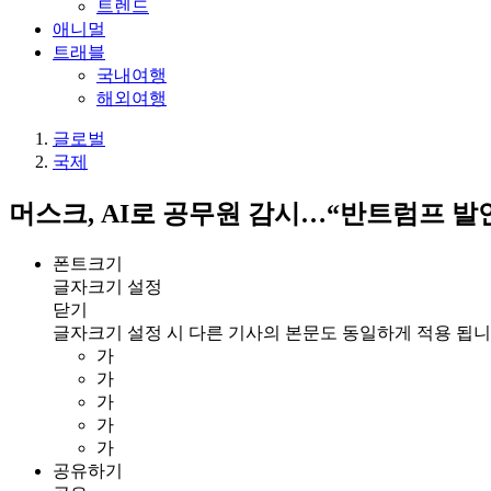
트렌드
애니멀
트래블
국내여행
해외여행
글로벌
국제
머스크, AI로 공무원 감시…“반트럼프 발
폰트크기
글자크기 설정
닫기
글자크기 설정 시 다른 기사의 본문도 동일하게 적용 됩니
가
가
가
가
가
공유하기