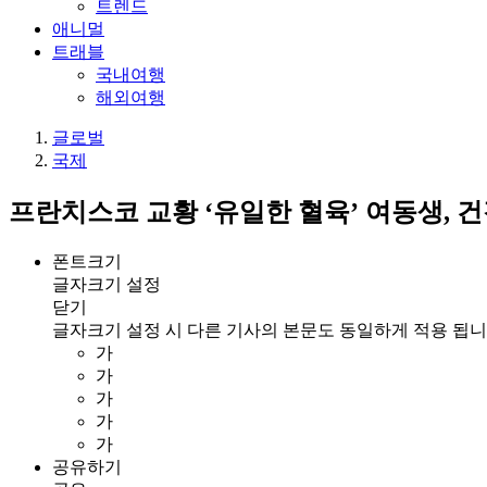
트렌드
애니멀
트래블
국내여행
해외여행
글로벌
국제
프란치스코 교황 ‘유일한 혈육’ 여동생, 
폰트크기
글자크기 설정
닫기
글자크기 설정 시 다른 기사의 본문도 동일하게 적용 됩니
가
가
가
가
가
공유하기