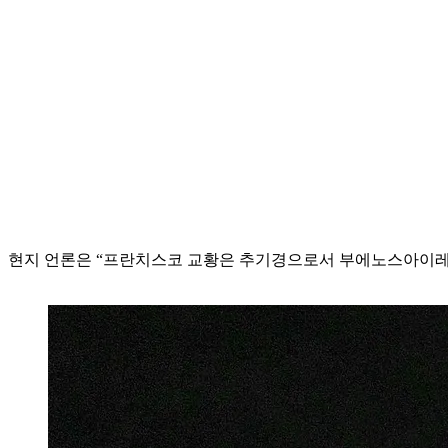
현지 언론은 “프란치스코 교황은 추기경으로서 부에노스아이레스