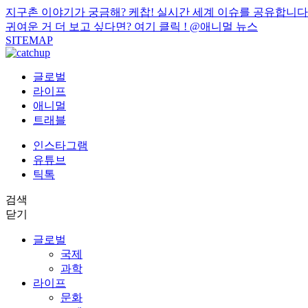
지구촌 이야기가 궁금해? 케찹! 실시간 세계 이슈를 공유합니다
귀여운 거 더 보고 싶다면? 여기 클릭 !
@애니멀 뉴스
SITEMAP
글로벌
라이프
애니멀
트래블
인스타그램
유튜브
틱톡
검색
닫기
글로벌
국제
과학
라이프
문화