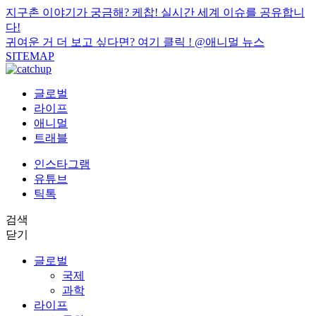
지구촌 이야기가 궁금해? 케찹! 실시간 세계 이슈를 공유합니
다!
귀여운 거 더 보고 싶다면? 여기 클릭 !
@애니멀 뉴스
SITEMAP
글로벌
라이프
애니멀
트래블
인스타그램
유튜브
틱톡
검색
닫기
글로벌
국제
과학
라이프