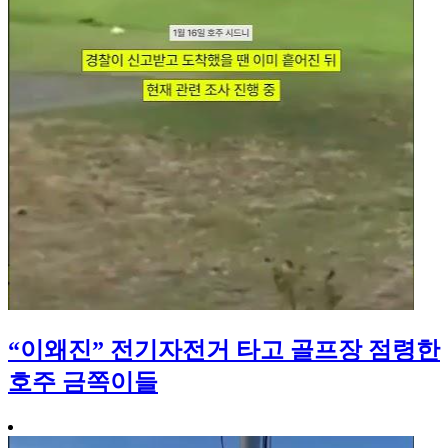
“이왜진” 전기자전거 타고 골프장 점령한
호주 금쪽이들