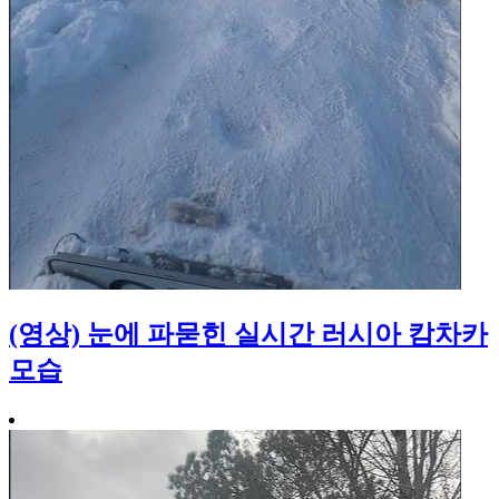
(영상) 눈에 파묻힌 실시간 러시아 캄차카
모습