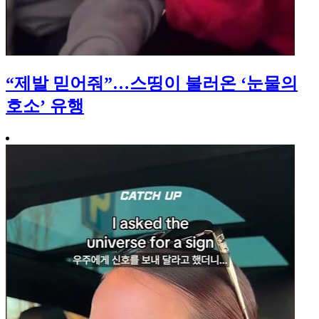
“제발 믿어줘”…스띵이 불러온 ‘눈물의
호소’ 유행