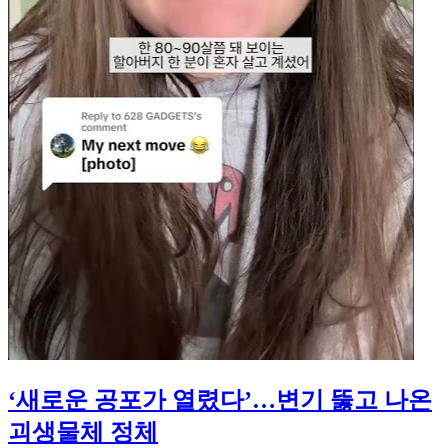
‘새로운 공포가 열렸다’…변기 뚫고 나온
괴생물체 정체