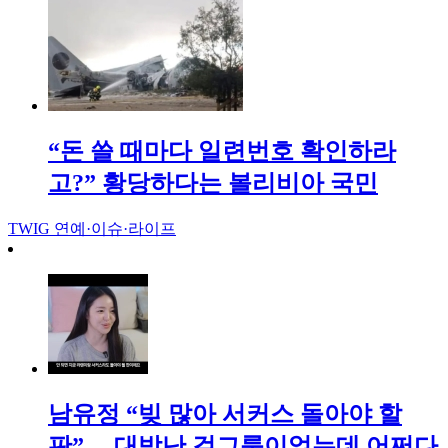
“돈 쓸 때마다 일련번호 확인하라
고?” 황당하다는 볼리비아 국민
TWIG
연예·이슈·라이프
남유정 “빚 많아 서커스 돌아야 할
판”… 대박난 걸그룹이었는데 어쩌다