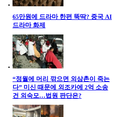
65만원에 드라마 한편 뚝딱? 중국 AI
드라마 화제
“정월에 머리 깎으면 외삼촌이 죽는
다” 미신 때문에 외조카에 2억 소송
건 외숙모…법원 판단은?