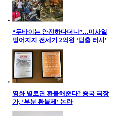
“두바이는 안전하다더니”…미사일
떨어지자 전세기 2억원 ‘탈출 러시’
영화 별로면 환불해준다? 중국 극장
가, ‘부분 환불제’ 논란