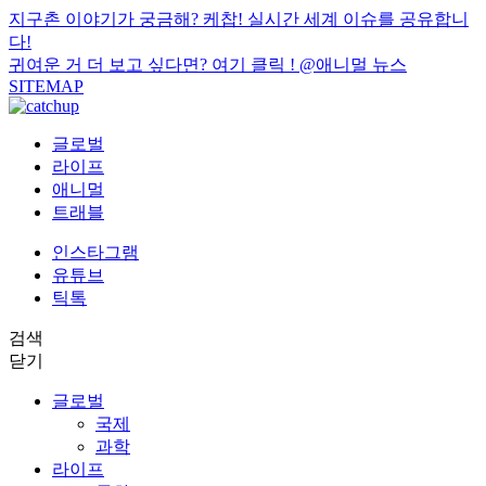
지구촌 이야기가 궁금해? 케찹! 실시간 세계 이슈를 공유합니
다!
귀여운 거 더 보고 싶다면? 여기 클릭 !
@애니멀 뉴스
SITEMAP
글로벌
라이프
애니멀
트래블
인스타그램
유튜브
틱톡
검색
닫기
글로벌
국제
과학
라이프