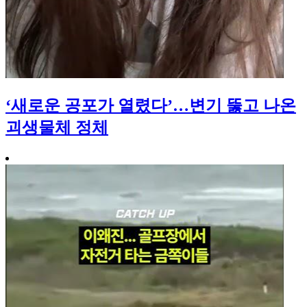
‘새로운 공포가 열렸다’…변기 뚫고 나온
괴생물체 정체