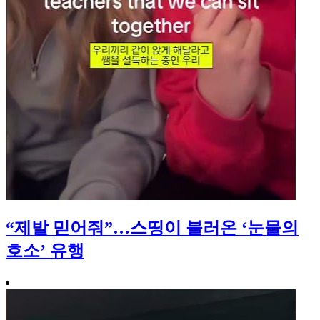
“제발 믿어줘”…스띵이 불러온 ‘눈물의
호소’ 유행