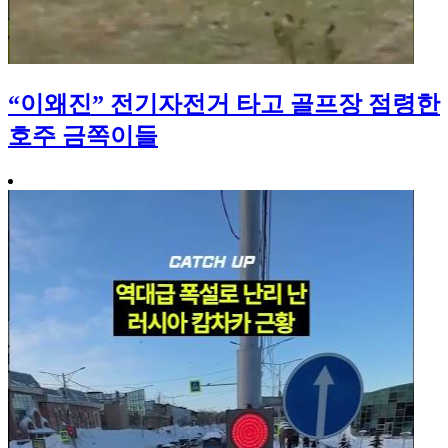
“이왜진” 전기자전거 타고 골프장 점령한
호주 금쪽이들