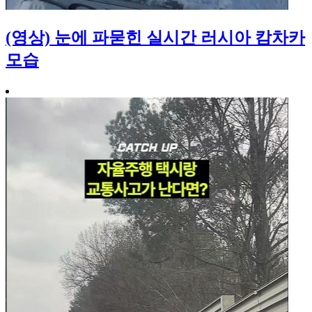
(영상) 눈에 파묻힌 실시간 러시아 캄차카
모습