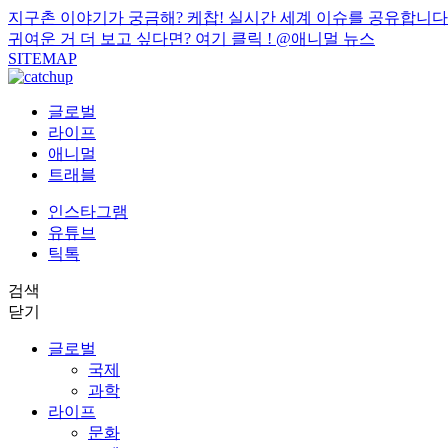
지구촌 이야기가 궁금해? 케찹! 실시간 세계 이슈를 공유합니다
귀여운 거 더 보고 싶다면? 여기 클릭 !
@애니멀 뉴스
SITEMAP
글로벌
라이프
애니멀
트래블
인스타그램
유튜브
틱톡
검색
닫기
글로벌
국제
과학
라이프
문화