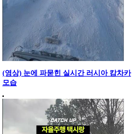
(영상) 눈에 파묻힌 실시간 러시아 캄차카
모습