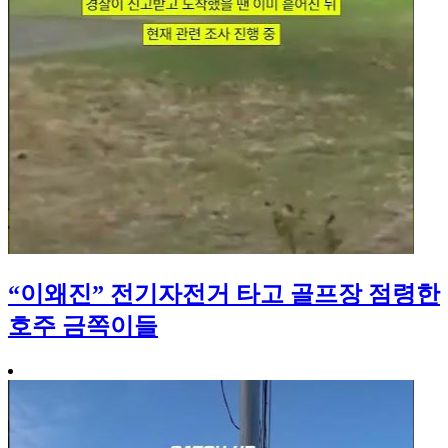
“이왜진” 전기자전거 타고 골프장 점령한
호주 금쪽이들