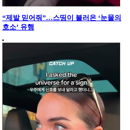
“제발 믿어줘”…스띵이 불러온 ‘눈물의
호소’ 유행