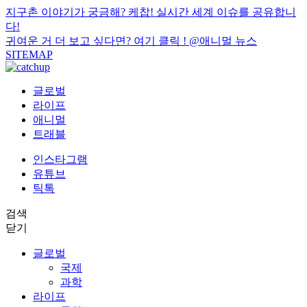
지구촌 이야기가 궁금해? 케찹! 실시간 세계 이슈를 공유합니
다!
귀여운 거 더 보고 싶다면? 여기 클릭 !
@애니멀 뉴스
SITEMAP
글로벌
라이프
애니멀
트래블
인스타그램
유튜브
틱톡
검색
닫기
글로벌
국제
과학
라이프