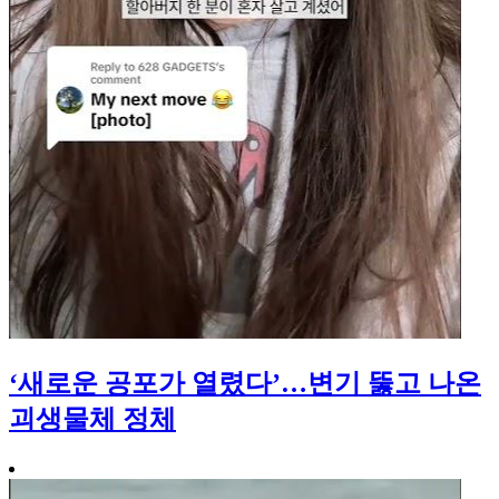
‘새로운 공포가 열렸다’…변기 뚫고 나온
괴생물체 정체