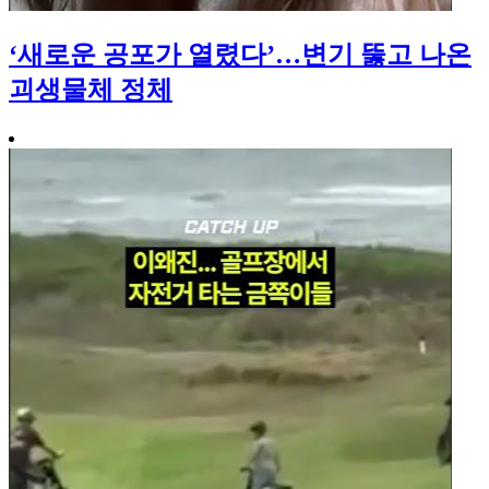
‘새로운 공포가 열렸다’…변기 뚫고 나온
괴생물체 정체