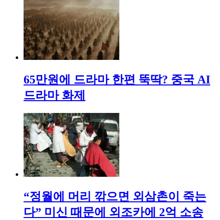
65만원에 드라마 한편 뚝딱? 중국 AI
드라마 화제
“정월에 머리 깎으면 외삼촌이 죽는
다” 미신 때문에 외조카에 2억 소송