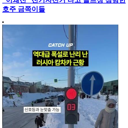
“이왜진” 전기자전거 타고 골프장 점령한
호주 금쪽이들