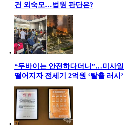
건 외숙모…법원 판단은?
“두바이는 안전하다더니”…미사일
떨어지자 전세기 2억원 ‘탈출 러시’