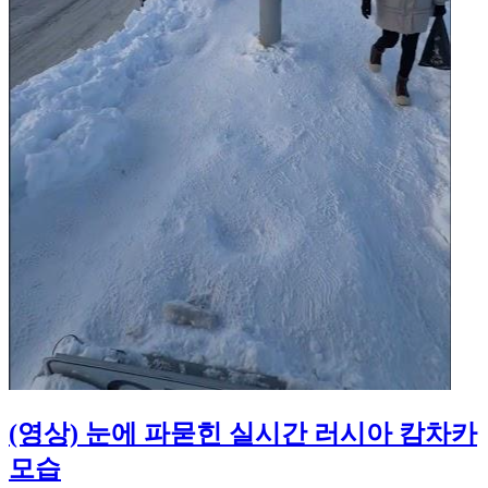
(영상) 눈에 파묻힌 실시간 러시아 캄차카
모습