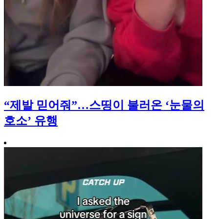
“제발 믿어줘”…스띵이 불러온 ‘눈물의
호소’ 유행