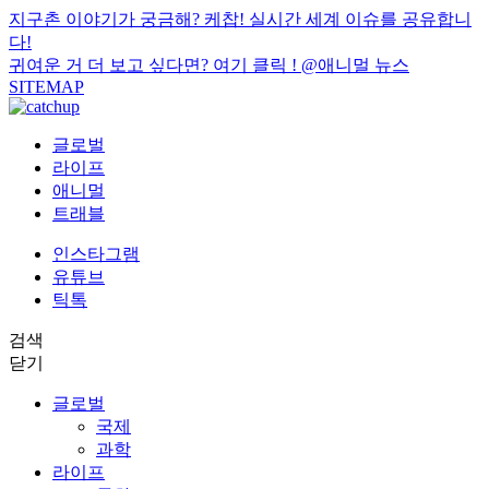
지구촌 이야기가 궁금해? 케찹! 실시간 세계 이슈를 공유합니
다!
귀여운 거 더 보고 싶다면? 여기 클릭 !
@애니멀 뉴스
SITEMAP
글로벌
라이프
애니멀
트래블
인스타그램
유튜브
틱톡
검색
닫기
글로벌
국제
과학
라이프