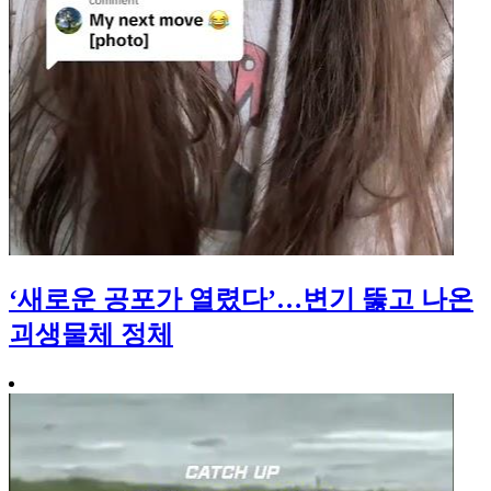
‘새로운 공포가 열렸다’…변기 뚫고 나온
괴생물체 정체