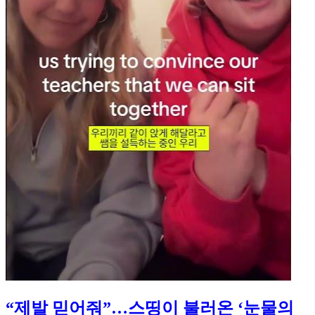
“제발 믿어줘”…스띵이 불러온 ‘눈물의