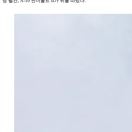
팅 팰컨, A-10 썬더볼트 II가 뒤를 따랐다.