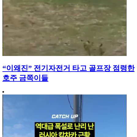
“이왜진” 전기자전거 타고 골프장 점령한
호주 금쪽이들