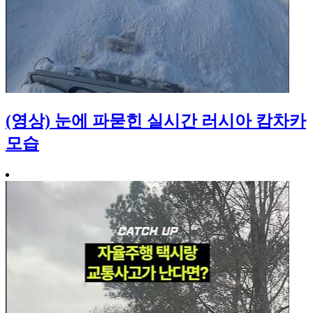
(영상) 눈에 파묻힌 실시간 러시아 캄차카
모습