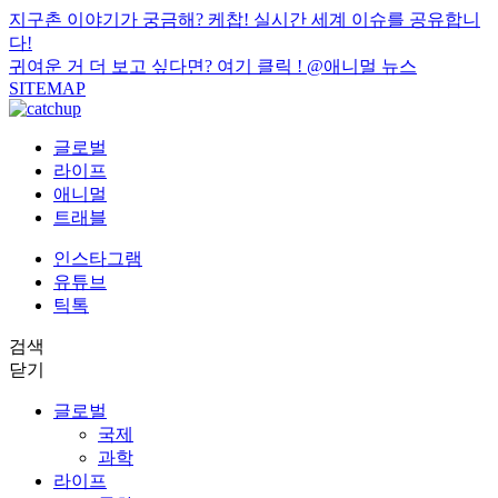
지구촌 이야기가 궁금해? 케찹! 실시간 세계 이슈를 공유합니
다!
귀여운 거 더 보고 싶다면? 여기 클릭 !
@애니멀 뉴스
SITEMAP
글로벌
라이프
애니멀
트래블
인스타그램
유튜브
틱톡
검색
닫기
글로벌
국제
과학
라이프