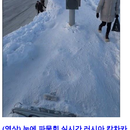
(영상) 눈에 파묻힌 실시간 러시아 캄차카