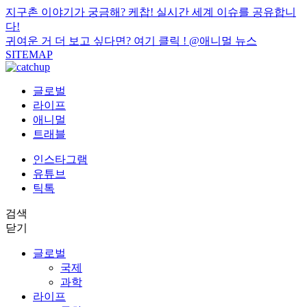
지구촌 이야기가 궁금해? 케찹! 실시간 세계 이슈를 공유합니
다!
귀여운 거 더 보고 싶다면? 여기 클릭 !
@애니멀 뉴스
SITEMAP
글로벌
라이프
애니멀
트래블
인스타그램
유튜브
틱톡
검색
닫기
글로벌
국제
과학
라이프