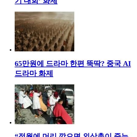
기 대회’ 화제
65만원에 드라마 한편 뚝딱? 중국 AI
드라마 화제
“정월에 머리 깎으면 외삼촌이 죽는