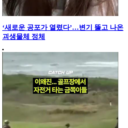
‘새로운 공포가 열렸다’…변기 뚫고 나온
괴생물체 정체