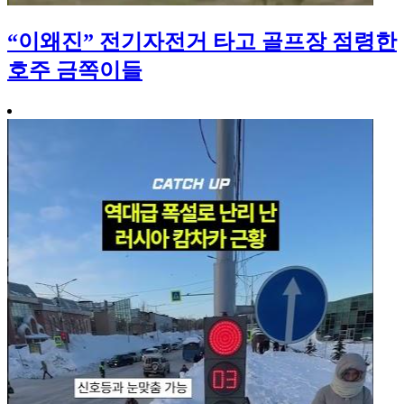
“이왜진” 전기자전거 타고 골프장 점령한
호주 금쪽이들