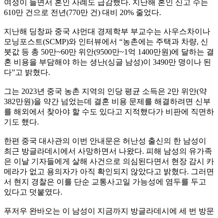
여성이 늘면서 혼인 사례도 급감했다. 지난해 혼인 신고 수는
610만 건으로 전년(770만 건) 대비 20% 줄었다.
지난해 딩창파 중국 샤먼대 경제학부 부교수는 사우스차이나
모닝포스트(SCMP)와 인터뷰에서 “농촌에는 주택과 차량, 신
붓값 등 총 50만~60만 위안(9500만~1억 1400만원)에 달하는 결
혼 비용을 부담해야 하는 셩난(싱글 남성)이 3490만 명이나 된
다”고 밝혔다.
그는 2023년 중국 농촌 지역의 인당 평균 소득은 2만 위안(약
382만원)을 약간 넘었는데 결혼 비용 문제를 해결하려면 신부
를 해외에서 찾아야 할 수도 있다고 지적했다가 비판에 직면하
기도 했다.
한편 중국 대사관의 이번 안내문은 허난성 출신의 한 남성이
최근 방글라데시에서 사망하면서 나왔다. 피해 남성의 유가족
은 이날 기자들에게 살해 사건으로 의심된다면서 현장 감시 카
메라가 없고 용의자가 아직 확인되지 않았다고 밝혔다. 그러면
서 현지 경찰은 이를 단순 교통사고일 가능성에 염두를 두고
있다고 덧붙였다.
푸저우 완바오는 이 남성이 지금까지 방글라데시에 세 번 방문