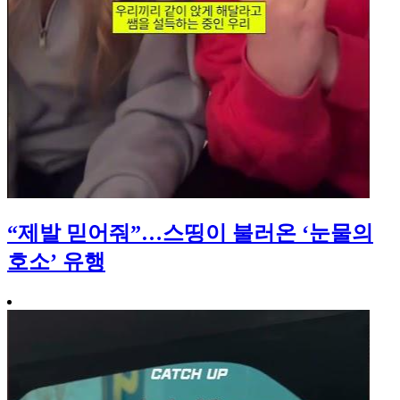
“제발 믿어줘”…스띵이 불러온 ‘눈물의
호소’ 유행