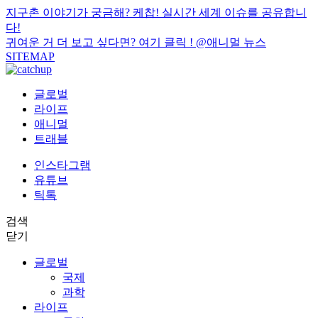
지구촌 이야기가 궁금해? 케찹! 실시간 세계 이슈를 공유합니
다!
귀여운 거 더 보고 싶다면? 여기 클릭 !
@애니멀 뉴스
SITEMAP
글로벌
라이프
애니멀
트래블
인스타그램
유튜브
틱톡
검색
닫기
글로벌
국제
과학
라이프