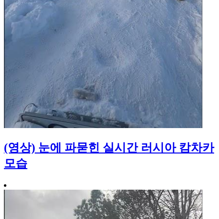
(영상) 눈에 파묻힌 실시간 러시아 캄차카
모습