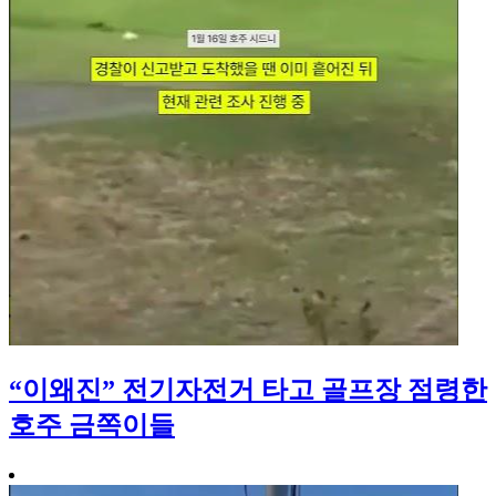
“이왜진” 전기자전거 타고 골프장 점령한
호주 금쪽이들