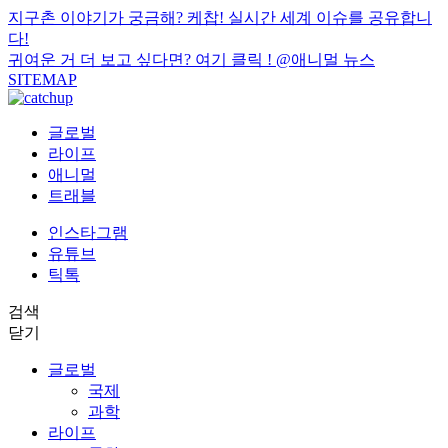
지구촌 이야기가 궁금해? 케찹! 실시간 세계 이슈를 공유합니
다!
귀여운 거 더 보고 싶다면? 여기 클릭 !
@애니멀 뉴스
SITEMAP
글로벌
라이프
애니멀
트래블
인스타그램
유튜브
틱톡
검색
닫기
글로벌
국제
과학
라이프