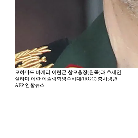
모하마드 바게리 이란군 참모총장(왼쪽)과 호세인
살라미 이란 이슬람혁명수비대(IRGC) 총사령관.
AFP 연합뉴스