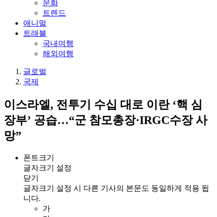
문화
트렌드
애니멀
트래블
국내여행
해외여행
글로벌
국제
이스라엘, 전투기 수십 대로 이란 ‘핵 심
장부’ 공습…“군 참모총장·IRGC수장 사
망”
폰트크기
글자크기 설정
닫기
글자크기 설정 시 다른 기사의 본문도 동일하게 적용 됩
니다.
가