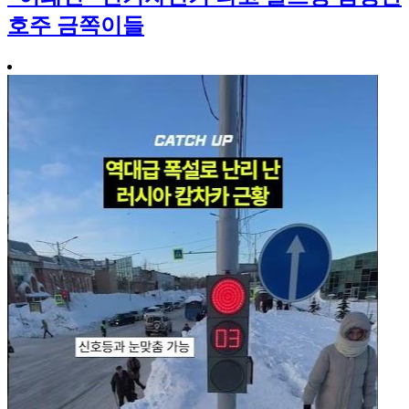
호주 금쪽이들