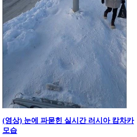
(영상) 눈에 파묻힌 실시간 러시아 캄차카
모습