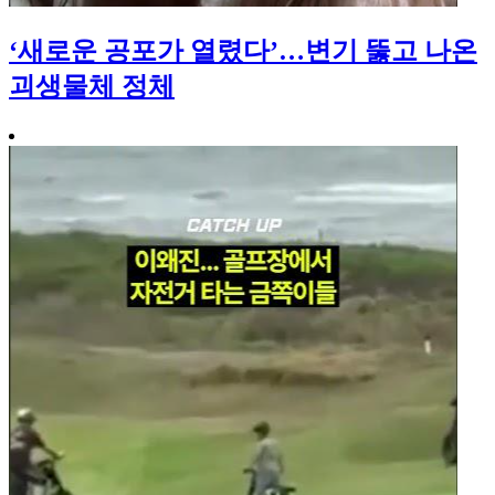
‘새로운 공포가 열렸다’…변기 뚫고 나온
괴생물체 정체