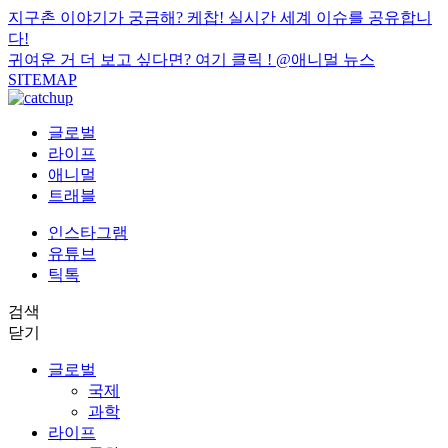
지구촌 이야기가 궁금해? 케찹! 실시간 세계 이슈를 공유합니
다!
귀여운 거 더 보고 싶다면? 여기 클릭 !
@애니멀 뉴스
SITEMAP
글로벌
라이프
애니멀
트래블
인스타그램
유튜브
틱톡
검색
닫기
글로벌
국제
과학
라이프