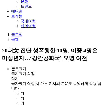
문화
트렌드
애니멀
트래블
국내여행
해외여행
글로벌
국제
20대女 집단 성폭행한 10명, 이중 4명은
미성년자…‘강간공화국’ 오명 여전
폰트크기
글자크기 설정
닫기
글자크기 설정 시 다른 기사의 본문도 동일하게 적용 됩
니다.
가
가
가