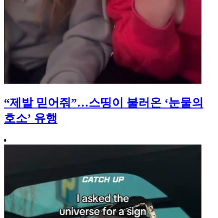
“제발 믿어줘”…스띵이 불러온 ‘눈물의
호소’ 유행