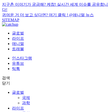
지구촌 이야기가 궁금해? 케찹! 실시간 세계 이슈를 공유합니
다!
귀여운 거 더 보고 싶다면? 여기 클릭 !
@애니멀 뉴스
SITEMAP
글로벌
라이프
애니멀
트래블
인스타그램
유튜브
틱톡
검색
닫기
글로벌
국제
과학
라이프