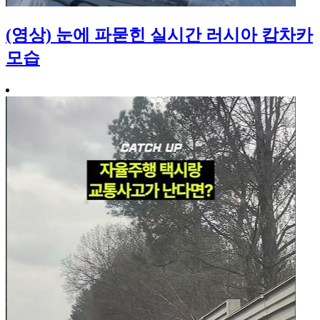
(영상) 눈에 파묻힌 실시간 러시아 캄차카
모습