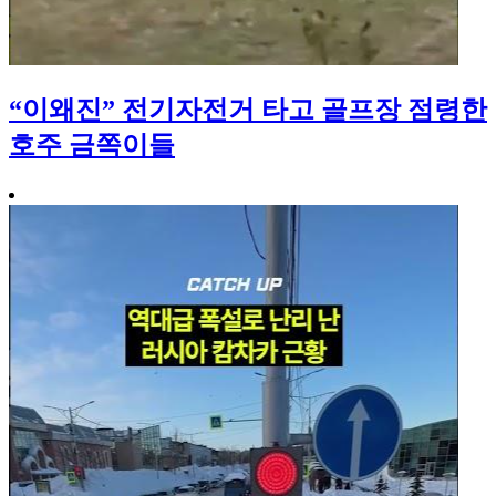
“이왜진” 전기자전거 타고 골프장 점령한
호주 금쪽이들