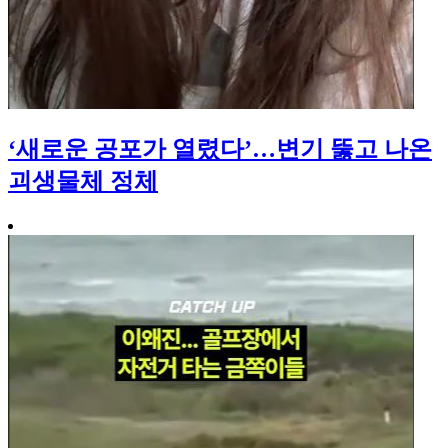
‘새로운 공포가 열렸다’…변기 뚫고 나온
괴생물체 정체