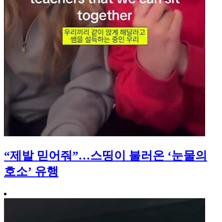
“제발 믿어줘”…스띵이 불러온 ‘눈물의
호소’ 유행