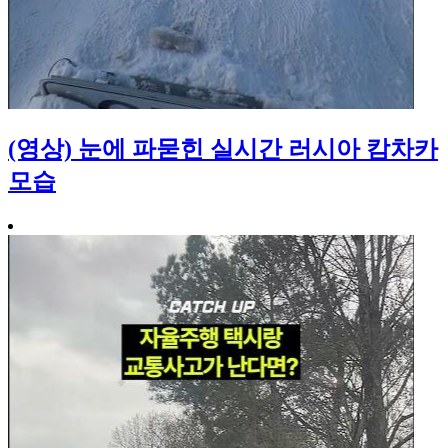
(영상) 눈에 파묻힌 실시간 러시아 캄차카
모습