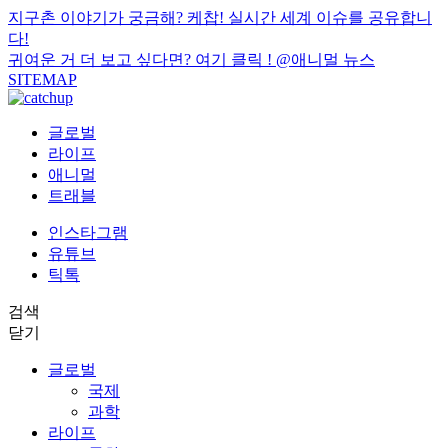
지구촌 이야기가 궁금해? 케찹! 실시간 세계 이슈를 공유합니
다!
귀여운 거 더 보고 싶다면? 여기 클릭 !
@애니멀 뉴스
SITEMAP
글로벌
라이프
애니멀
트래블
인스타그램
유튜브
틱톡
검색
닫기
글로벌
국제
과학
라이프