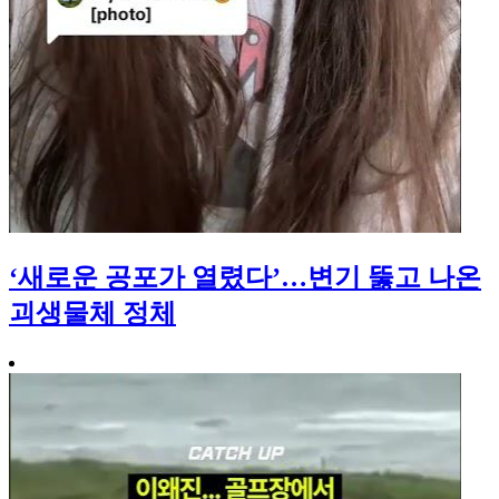
‘새로운 공포가 열렸다’…변기 뚫고 나온
괴생물체 정체