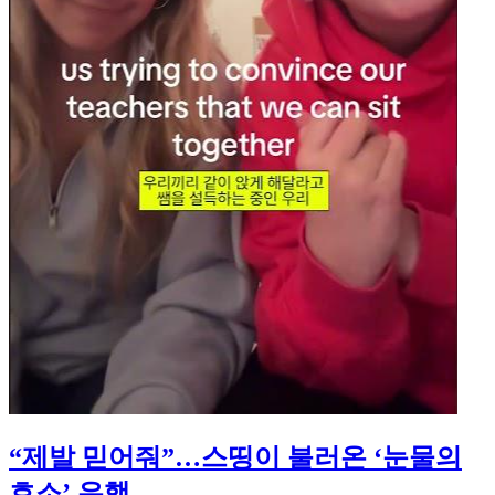
“제발 믿어줘”…스띵이 불러온 ‘눈물의
호소’ 유행