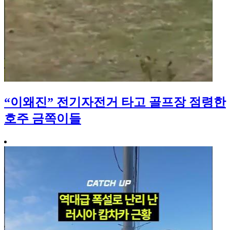
“이왜진” 전기자전거 타고 골프장 점령한
호주 금쪽이들