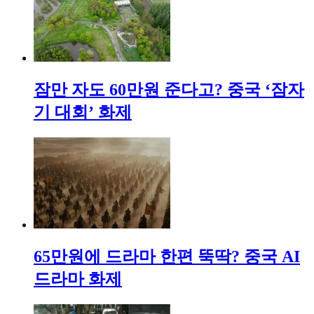
잠만 자도 60만원 준다고? 중국 ‘잠자
기 대회’ 화제
65만원에 드라마 한편 뚝딱? 중국 AI
드라마 화제