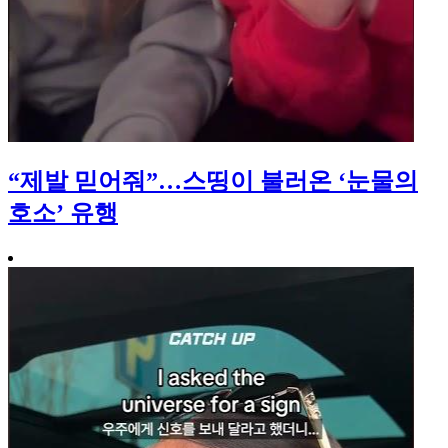
“제발 믿어줘”…스띵이 불러온 ‘눈물의
호소’ 유행