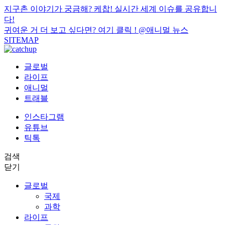
지구촌 이야기가 궁금해? 케찹! 실시간 세계 이슈를 공유합니
다!
귀여운 거 더 보고 싶다면? 여기 클릭 !
@애니멀 뉴스
SITEMAP
글로벌
라이프
애니멀
트래블
인스타그램
유튜브
틱톡
검색
닫기
글로벌
국제
과학
라이프