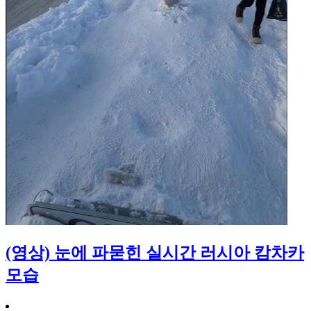
(영상) 눈에 파묻힌 실시간 러시아 캄차카
모습