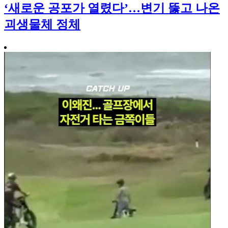
‘새로운 공포가 열렸다’…변기 뚫고 나온
괴생물체 정체