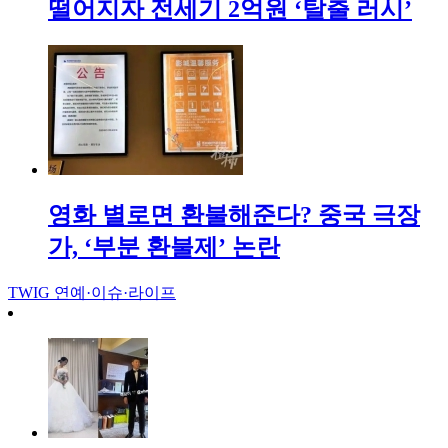
떨어지자 전세기 2억원 ‘탈출 러시’
영화 별로면 환불해준다? 중국 극장
가, ‘부분 환불제’ 논란
TWIG
연예·이슈·라이프