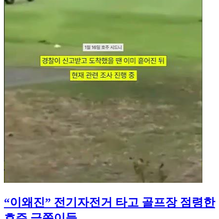
“이왜진” 전기자전거 타고 골프장 점령한
호주 금쪽이들