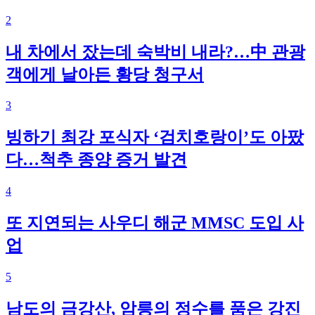
2
내 차에서 잤는데 숙박비 내라?…中 관광
객에게 날아든 황당 청구서
3
빙하기 최강 포식자 ‘검치호랑이’도 아팠
다…척추 종양 증거 발견
4
또 지연되는 사우디 해군 MMSC 도입 사
업
5
남도의 금강산, 암릉의 정수를 품은 강진