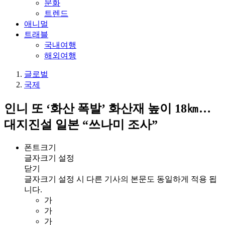
문화
트렌드
애니멀
트래블
국내여행
해외여행
글로벌
국제
인니 또 ‘화산 폭발’ 화산재 높이 18㎞…
대지진설 일본 “쓰나미 조사”
폰트크기
글자크기 설정
닫기
글자크기 설정 시 다른 기사의 본문도 동일하게 적용 됩
니다.
가
가
가