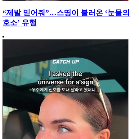
“제발 믿어줘”…스띵이 불러온 ‘눈물의
호소’ 유행