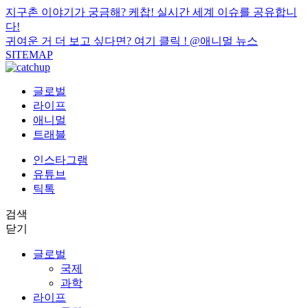
지구촌 이야기가 궁금해? 케찹! 실시간 세계 이슈를 공유합니
다!
귀여운 거 더 보고 싶다면? 여기 클릭 !
@애니멀 뉴스
SITEMAP
글로벌
라이프
애니멀
트래블
인스타그램
유튜브
틱톡
검색
닫기
글로벌
국제
과학
라이프