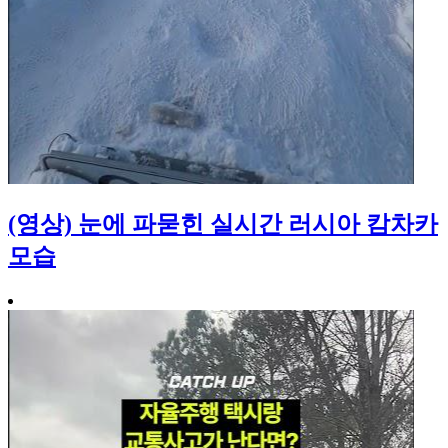
(영상) 눈에 파묻힌 실시간 러시아 캄차카
모습