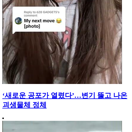
‘새로운 공포가 열렸다’…변기 뚫고 나온
괴생물체 정체