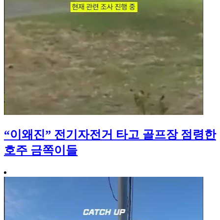
“이왜진” 전기자전거 타고 골프장 점령한
호주 금쪽이들