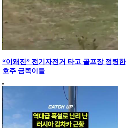
“이왜진” 전기자전거 타고 골프장 점령한
호주 금쪽이들