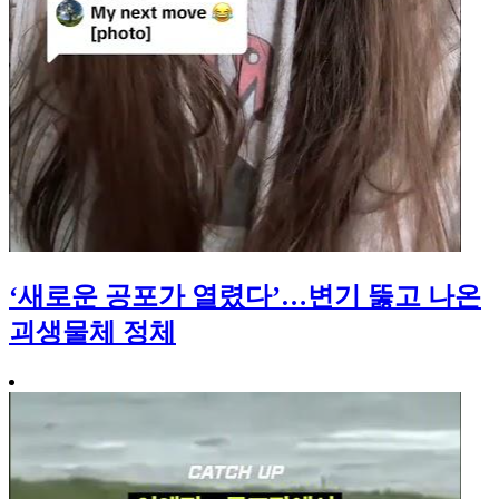
‘새로운 공포가 열렸다’…변기 뚫고 나온
괴생물체 정체