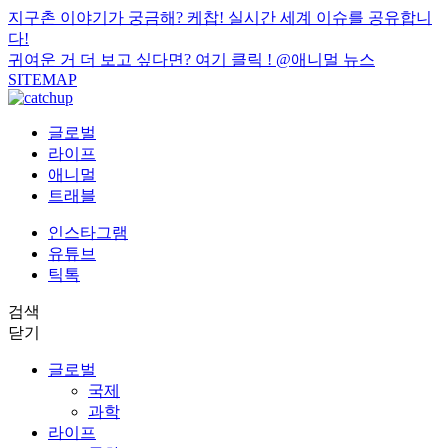
지구촌 이야기가 궁금해? 케찹! 실시간 세계 이슈를 공유합니
다!
귀여운 거 더 보고 싶다면? 여기 클릭 !
@애니멀 뉴스
SITEMAP
글로벌
라이프
애니멀
트래블
인스타그램
유튜브
틱톡
검색
닫기
글로벌
국제
과학
라이프