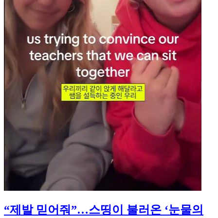
“제발 믿어줘”…스띵이 불러온 ‘눈물의