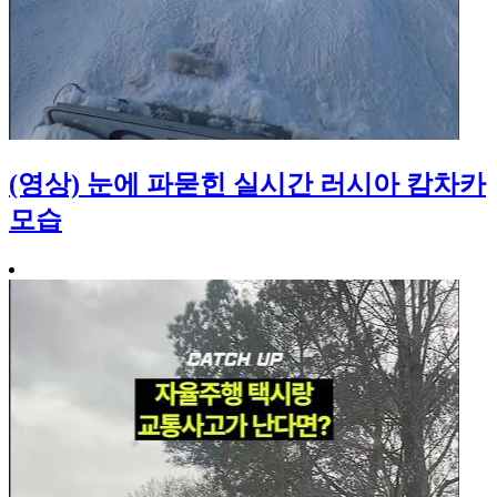
(영상) 눈에 파묻힌 실시간 러시아 캄차카
모습