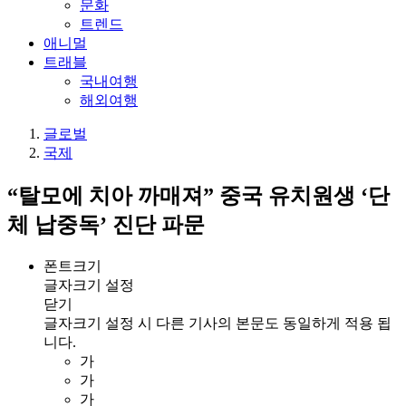
문화
트렌드
애니멀
트래블
국내여행
해외여행
글로벌
국제
“탈모에 치아 까매져” 중국 유치원생 ‘단
체 납중독’ 진단 파문
폰트크기
글자크기 설정
닫기
글자크기 설정 시 다른 기사의 본문도 동일하게 적용 됩
니다.
가
가
가