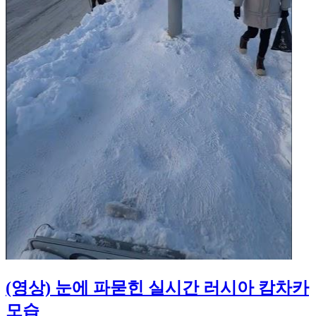
(영상) 눈에 파묻힌 실시간 러시아 캄차카
모습