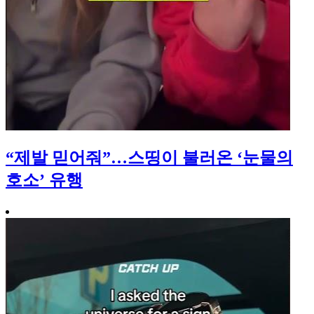
“제발 믿어줘”…스띵이 불러온 ‘눈물의
호소’ 유행