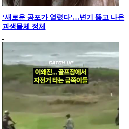
‘새로운 공포가 열렸다’…변기 뚫고 나온
괴생물체 정체