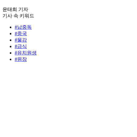
윤태희 기자
기사 속 키워드
#납중독
#중국
#물감
#급식
#유치원생
#원장