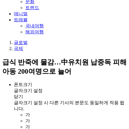
문화
트렌드
애니멀
트래블
국내여행
해외여행
글로벌
국제
급식 반죽에 물감…中유치원 납중독 피해
아동 200여명으로 늘어
폰트크기
글자크기 설정
닫기
글자크기 설정 시 다른 기사의 본문도 동일하게 적용 됩
니다.
가
가
가