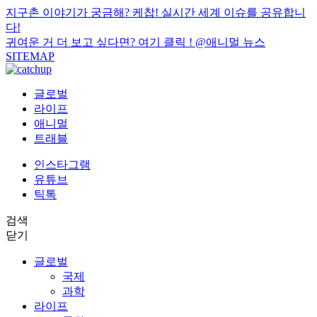
지구촌 이야기가 궁금해? 케찹! 실시간 세계 이슈를 공유합니
다!
귀여운 거 더 보고 싶다면? 여기 클릭 !
@애니멀 뉴스
SITEMAP
글로벌
라이프
애니멀
트래블
인스타그램
유튜브
틱톡
검색
닫기
글로벌
국제
과학
라이프