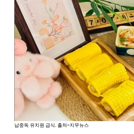
납중독 유치원 급식. 출처=지무뉴스