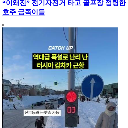
“이왜진” 전기자전거 타고 골프장 점령한
호주 금쪽이들