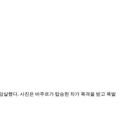
암살했다. 사진은 바주르가 탑승한 차가 폭격을 받고 폭발