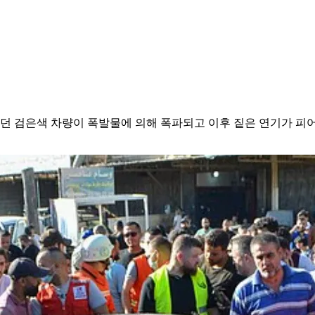
던 검은색 차량이 폭발물에 의해 폭파되고 이후 짙은 연기가 피