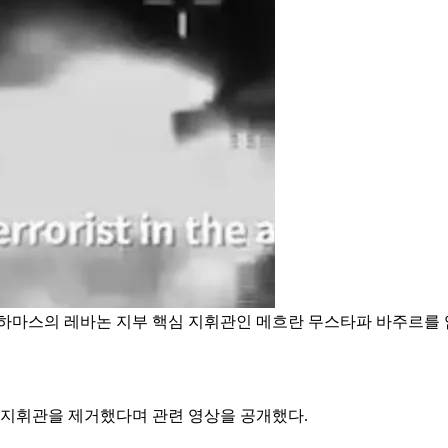
하마스의 레바논 지부 핵심 지휘관인 메흐란 무스타파 바주르를 
지휘관을 제거했다며 관련 영상을 공개했다.