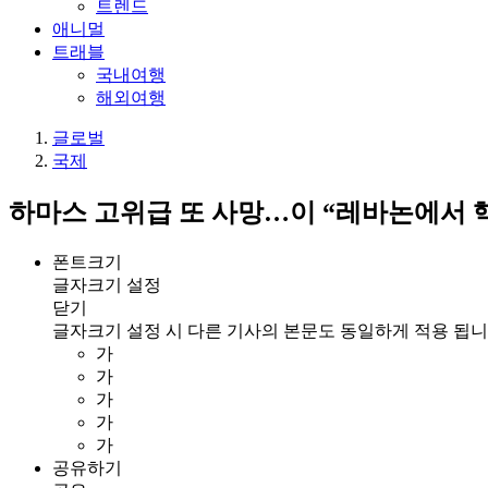
트렌드
애니멀
트래블
국내여행
해외여행
글로벌
국제
하마스 고위급 또 사망…이 “레바논에서 핵
폰트크기
글자크기 설정
닫기
글자크기 설정 시 다른 기사의 본문도 동일하게 적용 됩니
가
가
가
가
가
공유하기