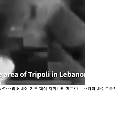
하마스의 레바논 지부 핵심 지휘관인 메흐란 무스타파 바주르를 