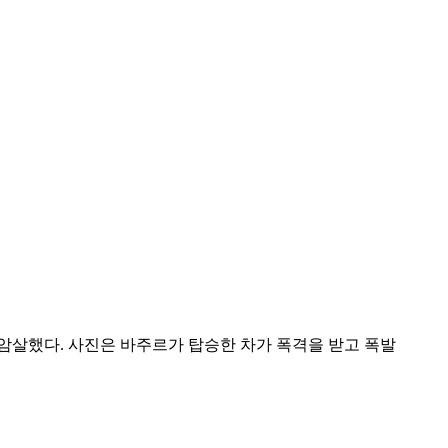
암살했다. 사진은 바주르가 탑승한 차가 폭격을 받고 폭발