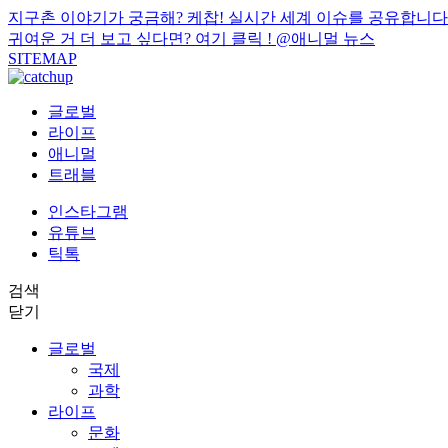
지구촌 이야기가 궁금해? 케찹! 실시간 세계 이슈를 공유합니다
귀여운 거 더 보고 싶다면? 여기 클릭 !
@애니멀 뉴스
SITEMAP
글로벌
라이프
애니멀
트래블
인스타그램
유튜브
틱톡
검색
닫기
글로벌
국제
과학
라이프
문화