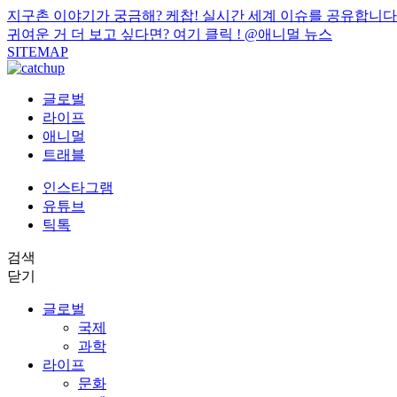
지구촌 이야기가 궁금해? 케찹! 실시간 세계 이슈를 공유합니다
귀여운 거 더 보고 싶다면? 여기 클릭 !
@애니멀 뉴스
SITEMAP
글로벌
라이프
애니멀
트래블
인스타그램
유튜브
틱톡
검색
닫기
글로벌
국제
과학
라이프
문화