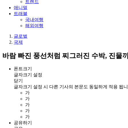
트렌드
애니멀
트래블
국내여행
해외여행
글로벌
국제
바람 빠진 풍선처럼 찌그러진 수박, 진물
폰트크기
글자크기 설정
닫기
글자크기 설정 시 다른 기사의 본문도 동일하게 적용 됩니
가
가
가
가
가
공유하기