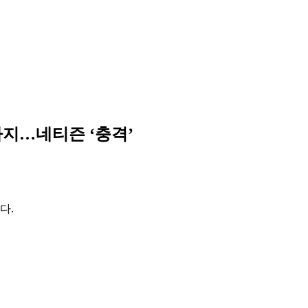
까지…네티즌 ‘충격’
다.