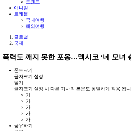
트렌드
애니멀
트래블
국내여행
해외여행
글로벌
국제
폭력도 깨지 못한 포옹…멕시코 ‘네 모녀 
폰트크기
글자크기 설정
닫기
글자크기 설정 시 다른 기사의 본문도 동일하게 적용 됩니
가
가
가
가
가
공유하기