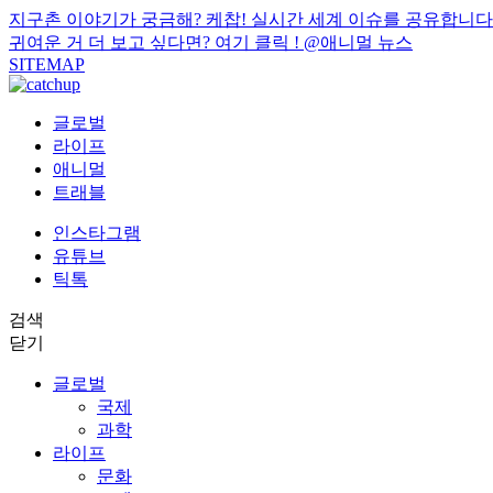
지구촌 이야기가 궁금해? 케찹! 실시간 세계 이슈를 공유합니다
귀여운 거 더 보고 싶다면? 여기 클릭 !
@애니멀 뉴스
SITEMAP
글로벌
라이프
애니멀
트래블
인스타그램
유튜브
틱톡
검색
닫기
글로벌
국제
과학
라이프
문화