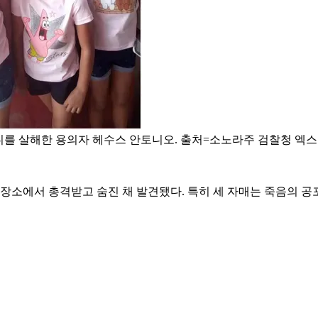
니를 살해한 용의자 헤수스 안토니오. 출처=소노라주 검찰청 엑
 장소에서 총격받고 숨진 채 발견됐다. 특히 세 자매는 죽음의 